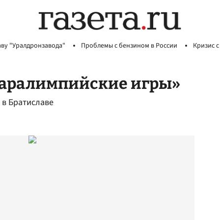
аву "Уралдронзавода"
Проблемы с бензином в России
Кризис с
 Паралимпийские игры»
 в Братиславе