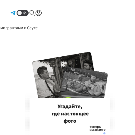
Авторизоваться
 мигрантами в Сеуте
Угадайте,
где настоящее
фото