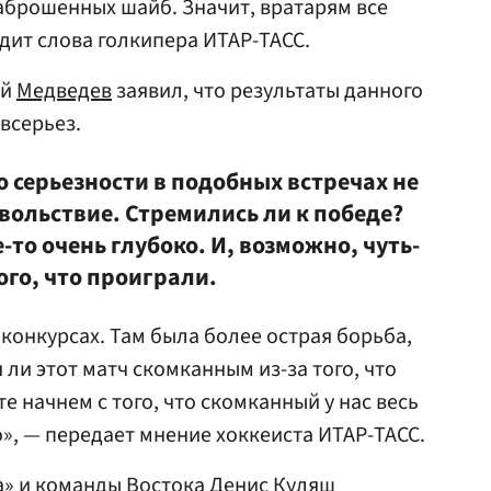
аброшенных шайб. Значит, вратарям все
дит слова голкипера ИТАР-ТАСС.
ий
Медведев
заявил, что результаты данного
всерьез.
о серьезности в подобных встречах не
вольствие. Стремились ли к победе?
е-то очень глубоко. И, возможно, чуть-
ого, что проиграли.
конкурсах. Там была более острая борьба,
 ли этот матч скомканным из-за того, что
е начнем с того, что скомканный у нас весь
но», — передает мнение хоккеиста ИТАР-ТАСС.
а» и команды Востока Денис Куляш