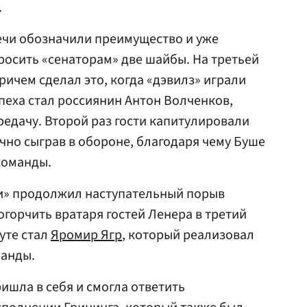
.
речи обозначили преимущество и уже
росить «сенаторам» две шайбы. На третьей
ричем сделал это, когда «дэвилз» играли
пеха стал россиянин Антон Волченков,
едачу. Второй раз гости капитулировали
ачно сыграв в обороне, благодаря чему Буше
команды.
и» продолжил наступательный порыв
огорчить вратаря гостей Ленера в третий
нуте стал
Яромир Ягр
, который реализовал
манды.
ишла в себя и смогла ответить