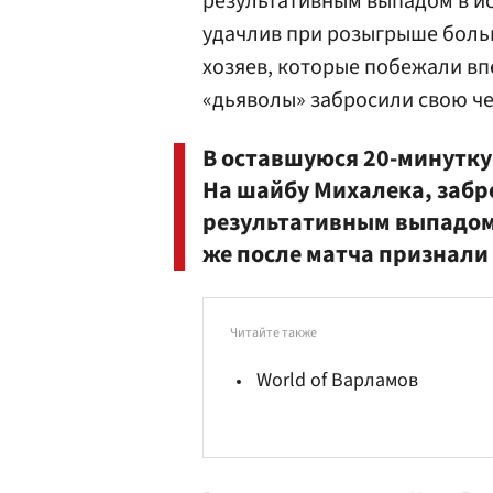
результативным выпадом в и
удачлив при розыгрыше боль
хозяев, которые побежали вп
«дьяволы» забросили свою че
В оставшуюся 20-минутку
На шайбу Михалека, забр
результативным выпадом 
же после матча признали 
Читайте также
World of Варламов