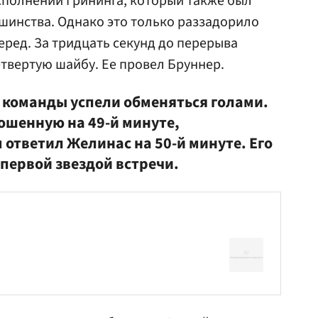
сполнении Грининга, который также был
шинства. Однако это только раззадорило
еред. За тридцать секунд до перерыва
твертую шайбу. Ее провел Бруннер.
 команды успели обменяться голами.
ошенную на 49-й минуте,
ответил Желинас на 50-й минуте. Его
первой звездой встречи.