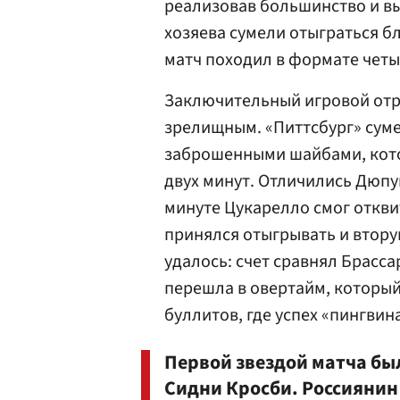
реализовав большинство и вы
хозяева сумели отыграться бл
матч походил в формате четы
Заключительный игровой отр
зрелищным. «Питтсбург» сум
заброшенными шайбами, кото
двух минут. Отличились Дюпуи 
минуте Цукарелло смог откви
принялся отыгрывать и вторую
удалось: счет сравнял Брасса
перешла в овертайм, который
буллитов, где успех «пингвин
Первой звездой матча б
Сидни Кросби. Россияни