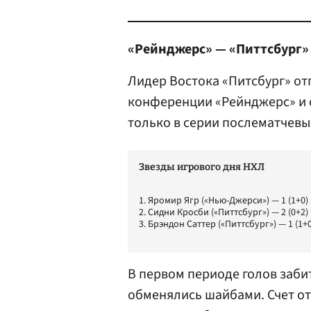
«Рейнджерс» — «Питтсбург» 
Лидер Востока «Питсбург» отп
конференции «Рейнджерс» и 
только в серии послематчевы
Звезды игрового дня НХЛ
1. Яромир Ягр («Нью-Джерси») — 1 (1+0)
2. Сидни Кросби («Питтсбург») — 2 (0+2)
3. Брэндон Саттер («Питтсбург») — 1 (1+0
В первом периоде голов заби
обменялись шайбами. Счет от