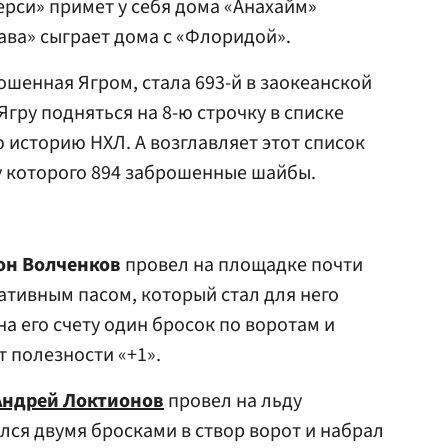
рси» примет у себя дома «Анахайм»
тава» сыграет дома с «Флоридой».
ошенная Ягром, стала 693-й в заокеанской
Ягру подняться на 8-ю строчку в списке
 историю НХЛ. А возглавляет этот список
ту которого 894 заброшенные шайбы.
он Волченков
провел на площадке почти
ативным пасом, который стал для него
на его счету один бросок по воротам и
полезности «+1».
Андрей Локтионов
провел на льду
лся двумя бросками в створ ворот и набрал