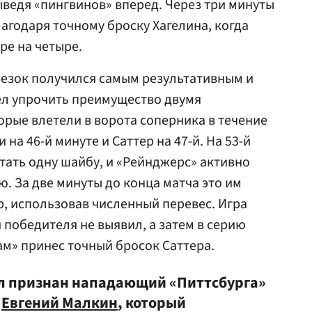
ведя «пингвинов» вперед. Через три минуты
агодаря точному броску Хагелина, когда
ре на четыре.
езок получился самым результативным и
ел упрочить преимущество двумя
рые влетели в ворота соперника в течение
на 46-й минуте и Саттер на 47-й. На 53-й
тать одну шайбу, и «Рейнджерс» активно
. За две минуты до конца матча это им
р, использовав численный перевес. Игра
 победителя не выявил, а затем в серию
ам» принес точный бросок Саттера.
ыл признан нападающий «Питтсбурга»
н
Евгений Малкин
, который