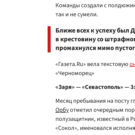
Команды создали с полдюжин
так и не сумели.
Ближе всех к успеху был 
в крестовину со штрафног
промахнулся мимо пустог
«Газета.Ru» вела текстовую
о
«Черноморец»
«Заря» — «Севастополь» — 3
Месяц пребывания на посту г
Орбу
отметил очередным пора
полузащитник, известный в Р
«Сокол», именовался исполня