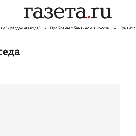
аву "Уралдронзавода"
Проблемы с бензином в России
Кризис с
седа