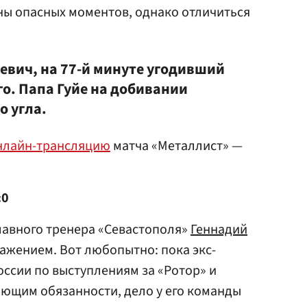
ы опасных моментов, однако отличиться
Девич, на 77-й минуте угодивший
о. Папа Гуйе на добивании
о угла.
нлайн-трансляцию
матча «Металлист» —
:0
лавного тренера «Севастополя»
Геннадий
жением. Вот любопытно: пока экс-
оссии по выступлениям за «Ротор» и
ющим обязанности, дело у его команды