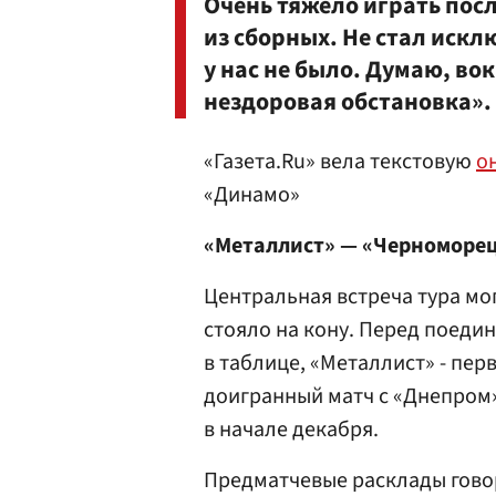
Очень тяжело играть пос
из сборных. Не стал искл
у нас не было. Думаю, во
нездоровая обстановка».
«Газета.Ru» вела текстовую
о
«Динамо»
«Металлист» — «Черноморец
Центральная встреча тура мо
стояло на кону. Перед поеди
в таблице, «Металлист» - пер
доигранный матч с «Днепром»
в начале декабря.
Предматчевые расклады говор