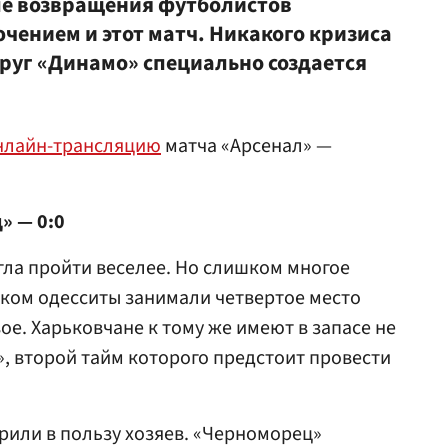
ле возвращения футболистов
ючением и этот матч. Никакого кризиса
круг «Динамо» специально создается
нлайн-трансляцию
матча «Арсенал» —
» — 0:0
гла пройти веселее. Но слишком многое
нком одесситы занимали четвертое место
вое. Харьковчане к тому же имеют в запасе не
, второй тайм которого предстоит провести
или в пользу хозяев. «Черноморец»