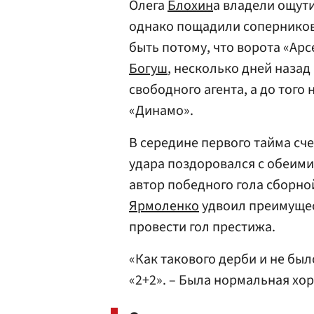
Олега
Блохин
а владели ощут
однако пощадили соперников
быть потому, что ворота «Ар
Богуш
, несколько дней назад
свободного агента, а до того
«Динамо».
В середине первого тайма сч
удара поздоровался с обеими
автор победного гола сборн
Ярмоленко
удвоил преимущес
провести гол престижа.
«Как такового дерби и не бы
«2+2». – Была нормальная хо