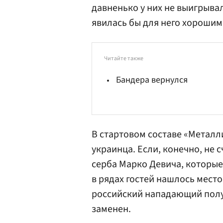
давненько у них не выигрывал:
явилась бы для него хорошим
Читайте также
Бандера вернулся
В стартовом составе «Металли
украинца. Если, конечно, не 
серба Марко
Девич
а, которы
в рядах гостей нашлось мест
российский нападающий полу
заменен.