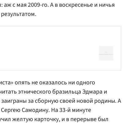
 аж с мая 2009-го. А в воскресенье и ничья
 результатом.
ста» опять не оказалось ни одного
считать этнического бразильца Эдмара и
е заиграны за сборную своей новой родины. А
о
Сергею Самодину
. На 33-й минуте
чил желтую карточку, и в перерыве был