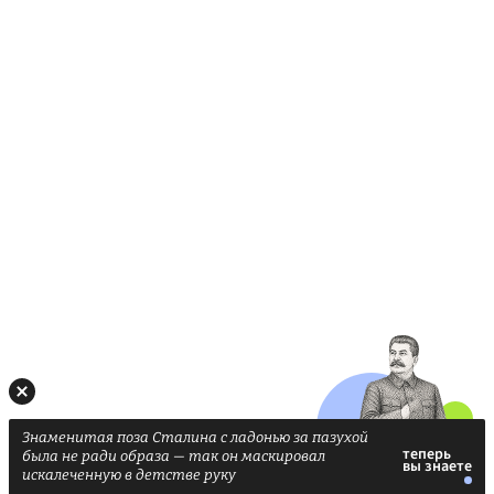
Знаменитая поза Сталина с ладонью за пазухой
была не ради образа — так он маскировал
искалеченную в детстве руку