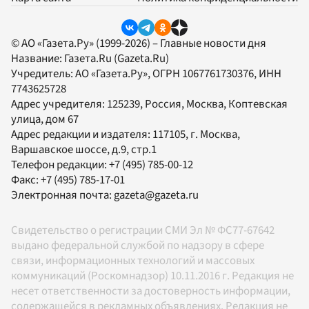
© АО «Газета.Ру» (1999-2026) – Главные новости дня
Название:
Газета.Ru
(Gazeta.Ru)
Учредитель:
АО «Газета.Ру»
, ОГРН 1067761730376, ИНН
7743625728
Адрес учредителя: 125239, Россия, Москва, Коптевская
улица, дом 67
Адрес редакции и издателя:
117105
, г.
Москва
,
Варшавское шоссе, д.9, стр.1
Телефон редакции:
+7 (495) 785-00-12
Факс:
+7 (495) 785-17-01
Электронная почта:
gazeta@gazeta.ru
Свидетельство о регистрации СМИ Эл № ФС77-67642
выдано федеральной службой по надзору в сфере
связи, информационных технологий и массовых
коммуникаций (Роскомнадзор) 10.11.2016 г. Редакция не
несет ответственности за достоверность информации,
содержащейся в рекламных объявлениях. Редакция не