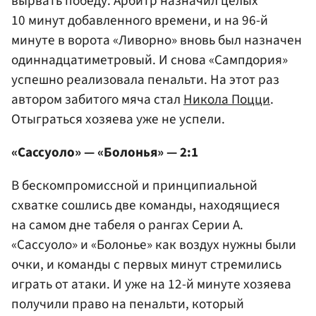
вырвать победу. Арбитр назначил целых
10 минут добавленного времени, и на 96-й
минуте в ворота «Ливорно» вновь был назначен
одиннадцатиметровый. И снова «Сампдория»
успешно реализовала пенальти. На этот раз
автором забитого мяча стал
Никола Поцци
.
Отыграться хозяева уже не успели.
«Сассуоло» — «Болонья» — 2:1
В бескомпромиссной и принципиальной
схватке сошлись две команды, находящиеся
на самом дне табеля о рангах Серии А.
«Сассуоло» и «Болонье» как воздух нужны были
очки, и команды с первых минут стремились
играть от атаки. И уже на 12-й минуте хозяева
получили право на пенальти, который