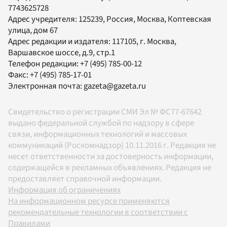
7743625728
Адрес учредителя: 125239, Россия, Москва, Коптевская
улица, дом 67
Адрес редакции и издателя:
117105
, г.
Москва
,
Варшавское шоссе, д.9, стр.1
Телефон редакции:
+7 (495) 785-00-12
Факс:
+7 (495) 785-17-01
Электронная почта:
gazeta@gazeta.ru
Свидетельство о регистрации СМИ Эл № ФС77-67642
выдано федеральной службой по надзору в сфере
связи, информационных технологий и массовых
коммуникаций (Роскомнадзор) 10.11.2016 г. Редакция не
несет ответственности за достоверность информации,
содержащейся в рекламных объявлениях. Редакция не
предоставляет справочной информации.
Информация об ограничениях
На информационном ресурсе применяются
рекомендательные технологии в соответствии с
Правилами