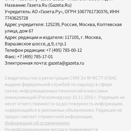
Название:
Газета.Ru
(Gazeta.Ru)
Учредитель:
АО «Газета.Ру»
, ОГРН 1067761730376, ИНН
7743625728
Адрес учредителя: 125239, Россия, Москва, Коптевская
улица, дом 67
Адрес редакции и издателя:
117105
, г.
Москва
,
Варшавское шоссе, д.9, стр.1
Телефон редакции:
+7 (495) 785-00-12
Факс:
+7 (495) 785-17-01
Электронная почта:
gazeta@gazeta.ru
Свидетельство о регистрации СМИ Эл № ФС77-67642
выдано федеральной службой по надзору в сфере
связи, информационных технологий и массовых
коммуникаций (Роскомнадзор) 10.11.2016 г. Редакция не
несет ответственности за достоверность информации,
содержащейся в рекламных объявлениях. Редакция не
предоставляет справочной информации.
Информация об ограничениях
На информационном ресурсе применяются