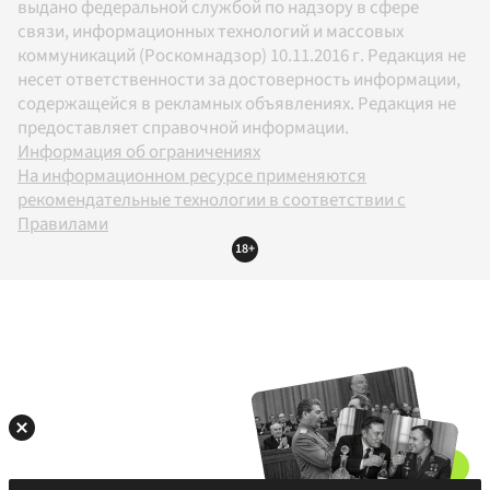
выдано федеральной службой по надзору в сфере
связи, информационных технологий и массовых
коммуникаций (Роскомнадзор) 10.11.2016 г. Редакция не
несет ответственности за достоверность информации,
содержащейся в рекламных объявлениях. Редакция не
предоставляет справочной информации.
Информация об ограничениях
На информационном ресурсе применяются
рекомендательные технологии в соответствии с
Правилами
18+