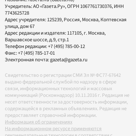
Учредитель:
АО «Газета.Ру»
, ОГРН 1067761730376, ИНН
7743625728
Адрес учредителя: 125239, Россия, Москва, Коптевская
улица, дом 67
Адрес редакции и издателя:
117105
, г.
Москва
,
Варшавское шоссе, д.9, стр.1
Телефон редакции:
+7 (495) 785-00-12
Факс:
+7 (495) 785-17-01
Электронная почта:
gazeta@gazeta.ru
Свидетельство о регистрации СМИ Эл № ФС77-67642
выдано федеральной службой по надзору в сфере
связи, информационных технологий и массовых
коммуникаций (Роскомнадзор) 10.11.2016 г. Редакция не
несет ответственности за достоверность информации,
содержащейся в рекламных объявлениях. Редакция не
предоставляет справочной информации.
Информация об ограничениях
На информационном ресурсе применяются
рекомендательные технологии в соответствии с