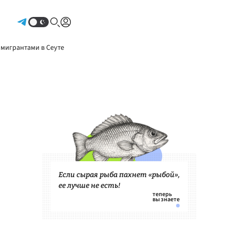
Авторизоваться
 мигрантами в Сеуте
Если сырая рыба пахнет «рыбой»,
ее лучше не есть!