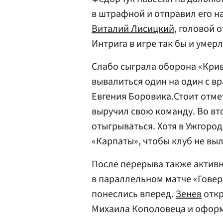
в штрафной и отправил его на
Виталий Лисицкий
, головой 
Интрига в игре так бы и умерл
Слабо сыграла оборона «Крив
вывалиться один на один с в
Евгения Боровика.Стоит отмет
выручил свою команду. Во вт
отыгрываться. Хотя в Ужгороде
«Карпаты», чтобы клуб не выл
После перерыва также активн
в параллельном матче «Говерл
понеслись вперед.
Зенев
откр
Михаила Кополовеца и оформ