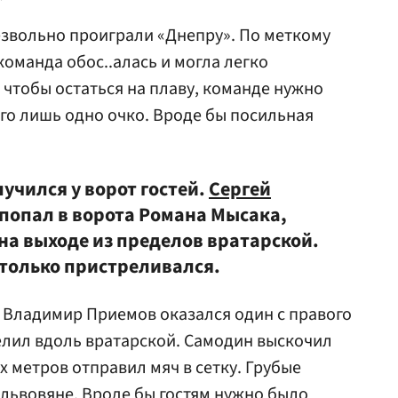
езвольно проиграли «Днепру». По меткому
«команда обос..алась и могла легко
 чтобы остаться на плаву, команде нужно
его лишь одно очко. Вроде бы посильная
учился у ворот гостей.
Сергей
 попал в ворота Романа Мысака,
на выходе из пределов вратарской.
 только пристреливался.
я Владимир Приемов оказался один с правого
елил вдоль вратарской. Самодин выскочил
ух метров отправил мяч в сетку. Грубые
львовяне. Вроде бы гостям нужно было