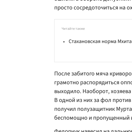
просто сосредоточиться на ох
Читайте также
Стахановская норма Мхит
После забитого мяча криворо
грамотно распорядиться опп
выходило. Наоборот, хозяева
В одной из них за фол проти
получил полузащитник
Мурта
беспомощно и пропущенный и
Федорчук навесил на дальню