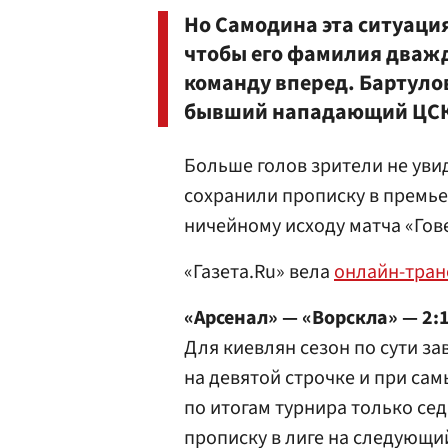
Но Самодина эта ситуация
чтобы его фамилия дважд
команду вперед. Бартулов
бывший нападающий ЦСКА
Больше голов зрители не увид
сохранили прописку в премье
ничейному исходу матча «Гов
«Газета.Ru» вела
онлайн-тра
«Арсенал» — «Ворскла» — 2:1
Для киевлян сезон по сути з
на девятой строчке и при са
по итогам турнира только се
прописку в лиге на следующи