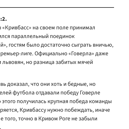
:2.
ы «Кривбасс» на своем поле принимал
шился параллельный поединок
й», гостям было достаточно сыграть вничью,
премьер-лиге. Официально «Говерла» даже
и львовян, но разница забитых мячей
ь доказал, что они хоть и бедные, но
елей футбола отдавали победу Говерле
о этого получилась крупная победа команды
оряется, Кривбассу нужно побеждать, иначе
 того, точно в Кривом Роге не забыли
.