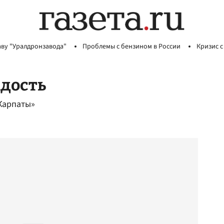
аву "Уралдронзавода"
Проблемы с бензином в России
Кризис с
адость
Карпаты»