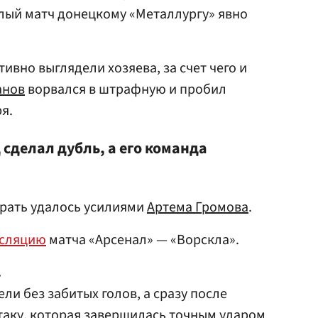
лый матч донецкому «Металлургу» явно
тивно выглядели хозяева, за счет чего и
анов
ворвался в штрафную и пробил
я.
сделал дубль, а его команда
грать удалось усилиями
Артема Громова
.
нсляцию
матча «Арсенал» — «Ворскла».
.
и без забитых голов, а сразу после
таку, которая завершилась точным ударом