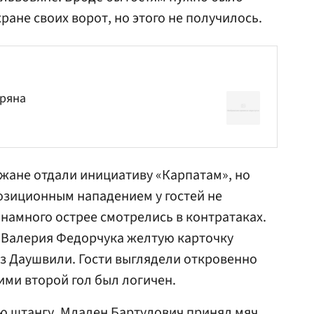
ране своих ворот, но этого не получилось.
аряна
жане отдали инициативу «Карпатам», но
озиционным нападением у гостей не
 намного острее смотрелись в контратаках.
в
Валерия Федорчука
желтую карточку
з Даушвили
. Гости выглядели откровенно
ми второй гол был логичен.
ю штангу,
Младен Бартулович
принял мяч