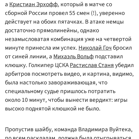
а
Кристиан Эрхофф
, который в матче со
сборной России провел 55 смен (!), уверенно
действует на обоих пятачках. В атаке немцы
достаточно прямолинейны, однако
незамысловатая комбинация уже на четвертой
минуте принесла им успех.
Николай Гоч
бросил
от синей линии, а
Михаэль Вольф
подставил
клюшку. Голкипер ЦСКА
Растислав Станя
убедил
арбитров посмотреть видео, и картина, видимо,
была настолько завораживающая, что
специальному судье пришлось потратить
около 10 минут, чтобы вынести вердикт: игры
высоко поднятой клюшкой не было.
Пропустив шайбу, команда Владимира Вуйтека,
по всем раскладам, должна была отыгрываться,