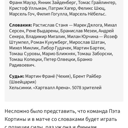
Франк Мауэр, Янник Зайденберг, Томас Грайлингер,
Кристоф Улльман, Патрик Хагер, Феликс Шюц,
Марсель Гоч, Филип Гогулла, Марсель Нёбельс.
Словакия:
Растислав Станя — Марек Дялога, Михал
Серсен, Рене Выдарены, Бранислав Мезеи, Андрей
Секера, Владимир Мигалик, Милан Юрчина — Йозеф
Штумпел, Роман Кукумберг, Мирослав Шатан,
Михел Миклик, Либор Гудачек, Мартин Бартек,
Томаш Суровы, Марио Ближняк, Томаш Заборски,
Томаш Копецки, Петер Олвецки, Бранко
Радивоевич.
Судьи:
Мартин Франё (Чехия), Брент Райбер
(Швейцария)
Хельсинки. «Хартвалл Арена». 5078 зрителей
Несложно было представить, что команда Пэта
Кортины и в матче со словаками будет играть
с позиции силы, раз уж она и финнам