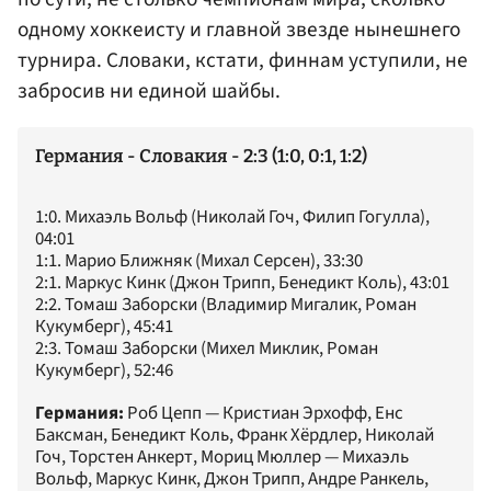
одному хоккеисту и главной звезде нынешнего
турнира. Словаки, кстати, финнам уступили, не
забросив ни единой шайбы.
Германия - Словакия - 2:3 (1:0, 0:1, 1:2)
1:0. Михаэль Вольф (Николай Гоч, Филип Гогулла),
04:01
1:1. Марио Ближняк (Михал Серсен), 33:30
2:1. Маркус Кинк (Джон Трипп, Бенедикт Коль), 43:01
2:2. Томаш Заборски (Владимир Мигалик, Роман
Кукумберг), 45:41
2:3. Томаш Заборски (Михел Миклик, Роман
Кукумберг), 52:46
Германия:
Роб Цепп — Кристиан Эрхофф, Енс
Баксман, Бенедикт Коль, Франк Хёрдлер, Николай
Гоч, Торстен Анкерт, Мориц Мюллер — Михаэль
Вольф, Маркус Кинк, Джон Трипп, Андре Ранкель,