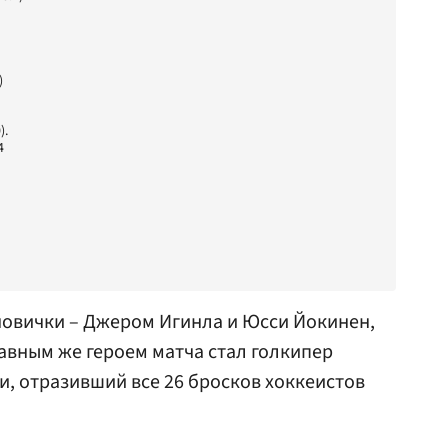
)
).
4
новички –
Джером Игинла
и Юсси Йокинен,
лавным же героем матча стал голкипер
, отразивший все 26 бросков хоккеистов