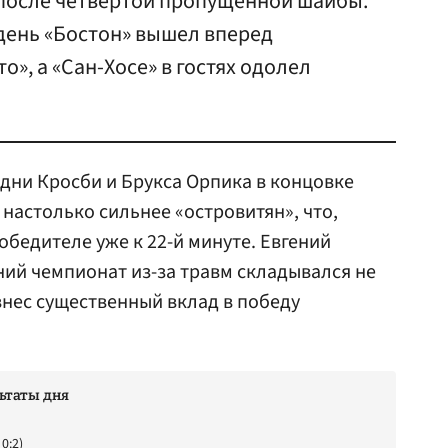
 после четвертой пропущенной шайбы.
день «Бостон» вышел вперед
о», а «Сан-Хосе» в гостях одолел
идни Кросби и Брукса Орпика в концовке
 настолько сильнее «островитян», что,
обедителе уже к 22-й минуте. Евгений
ний чемпионат из-за травм складывался не
внес существенный вклад в победу
льтаты дня
 0:2)