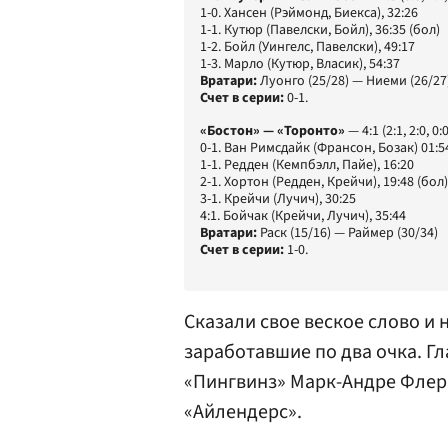
1-0. Хансен (Рэймонд, Биекса), 32:26
1-1. Кутюр (Павелски, Бойл), 36:35 (бол)
1-2. Бойл (Уингелс, Павелски), 49:17
1-3. Марло (Кутюр, Власик), 54:37
Вратари:
Луонго (25/28) — Ниеми (26/27
Счет в серии:
0-1.
«Бостон» — «Торонто»
— 4:1 (2:1, 2:0, 0:0
0-1. Ван Римсдайк (Франсон, Бозак) 01:5
1-1. Редден (Кемпбэлл, Пайе), 16:20
2-1. Хортон (Редден, Крейчи), 19:48 (бол)
3-1. Крейчи (Лучич), 30:25
4:1. Бойчак (Крейчи, Лучич), 35:44
Вратари:
Раск (15/16) — Раймер (30/34)
Счет в серии:
1-0.
Сказали свое веское слово и 
заработавшие по два очка. Г
«Пингвинз» Марк-Андре Флери
«Айлендерс».