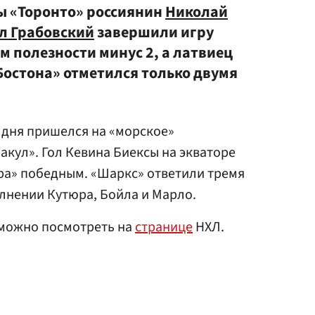
ы «Торонто» россиянин
Николай
л Грабовский
завершили игру
м полезности минус 2, а латвиец
Бостона» отметился только двумя
 дня пришелся на «морское»
акул». Гол Кевина Биексы на экваторе
ера» победным. «Шаркс» ответили тремя
лнении Кутюра, Бойла и Марло.
 можно посмотреть на
странице
НХЛ.