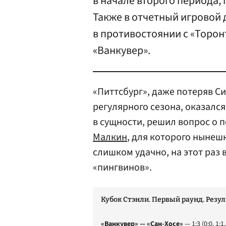
в начале второго периода,
Также в отчетный игровой 
в противостоянии с «Торонт
«Ванкувер».
«Питтсбург», даже потеряв С
регулярного сезона, оказался
в сущности, решил вопрос о п
Малкин
, для которого нынеш
слишком удачно, на этот раз 
«пингвинов».
Кубок Стэнли. Первый раунд. Резу
«Ванкувер» — «Сан-Хосе»
— 1:3 (0:0, 1:1,