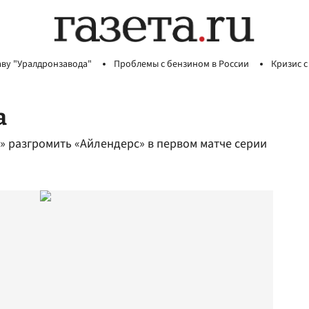
аву "Уралдронзавода"
Проблемы с бензином в России
Кризис с
а
» разгромить «Айлендерс» в первом матче серии