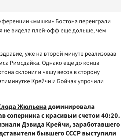
онференции «мишки» Бостона переиграли
я не видела плей-офф еще дольше, чем
 здравие, уже на второй минуте реализовав
са Римсдайка. Однако еще до конца
тона склонили чашу весов в сторону
цатиминутке Крейчи и Бойчак упрочили
Клода Жюльена
доминировала
сав соперника с красивым счетом 40:20.
изнали Дэвида Крейчи, заработавшего
редставители бывшего СССР выступили