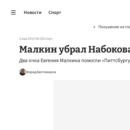
Новости
Спорт
Покушение на гл
2 мая 2013 09:33
Спорт
Малкин убрал Набоков
Два очка Евгения Малкина помогли «Питтсбургу
Фарид Бектемиров