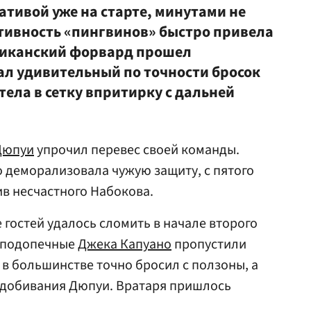
ативой уже на старте, минутами не
ктивность «пингвинов» быстро привела
ериканский форвард прошел
ал удивительный по точности бросок
етела в сетку впритирку с дальней
Дюпуи
упрочил перевес своей команды.
о деморализовала чужую защиту, с пятого
в несчастного Набокова.
гостей удалось сломить в начале второго
ы подопечные
Джека Капуано
пропустили
в большинстве точно бросил с ползоны, а
 добивания Дюпуи. Вратаря пришлось