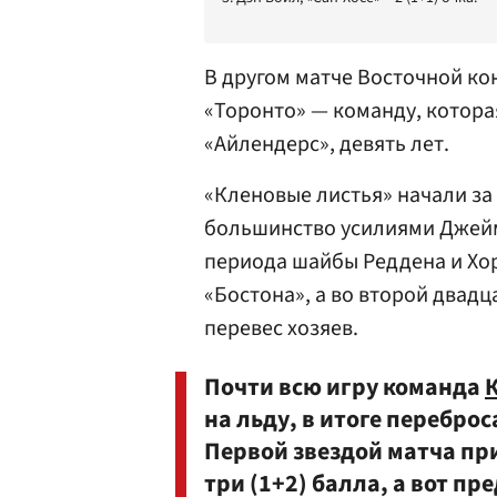
В другом матче Восточной к
«Торонто» — команду, котора
«Айлендерс», девять лет.
«Кленовые листья» начали за
большинство усилиями Джейм
периода шайбы Реддена и Хор
«Бостона», а во второй двад
перевес хозяев.
Почти всю игру команда
на льду, в итоге перебро
Первой звездой матча пр
три (1+2) балла, а вот п