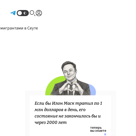
Авторизоваться
 мигрантами в Сеуте
Если бы Илон Маск тратил по 1
млн долларов в день, его
состояние не закончилось бы и
через 2000 лет