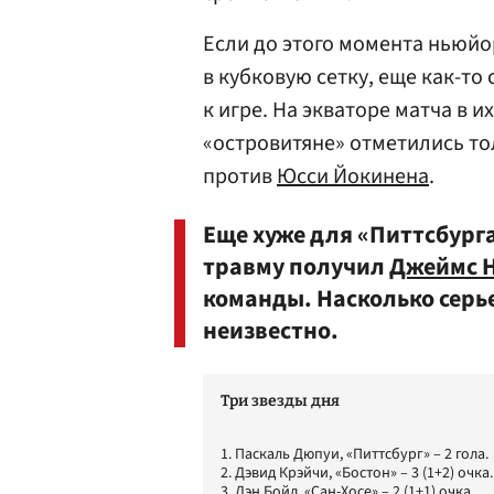
Если до этого момента ньюйо
в кубковую сетку, еще как-то
к игре. На экваторе матча в и
«островитяне» отметились т
против
Юсси Йокинена
.
Еще хуже для «Питтсбурга
травму получил
Джеймс 
команды. Насколько серь
неизвестно.
Три звезды дня
1. Паскаль Дюпуи, «Питтсбург» – 2 гола.
2. Дэвид Крэйчи, «Бостон» – 3 (1+2) очка.
3. Дэн Бойл, «Сан-Хосе» – 2 (1+1) очка.