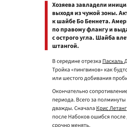
Хозяева завладели иници
выходя из чужой зоны. А
к шайбе Бо Беннета. Ам
по правому флангу и выд
с острого угла. Шайба вл
штангой.
В середине отрезка
Паскаль 
Тройка «пингвинов» как будт
или шестого добивания проби
Окончательно сопротивление 
периода. Всего за полминут
дважды. Сначала
Крис Летанг
после Набоков ошибся после
срочно менять.