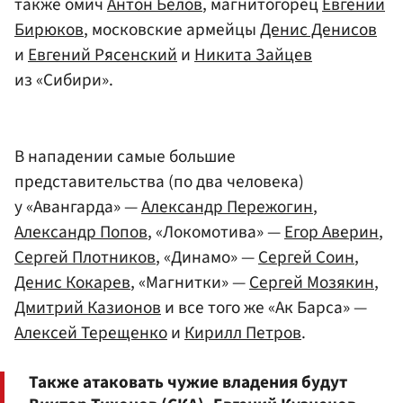
также омич
Антон Белов
, магнитогорец
Евгений
Бирюков
, московские армейцы
Денис Денисов
и
Евгений Рясенский
и
Никита Зайцев
из «Сибири».
В нападении самые большие
представительства (по два человека)
у «Авангарда» —
Александр Пережогин
,
Александр Попов
, «Локомотива» —
Егор Аверин
,
Сергей Плотников
, «Динамо» —
Сергей Соин
,
Денис Кокарев
, «Магнитки» —
Сергей Мозякин
,
Дмитрий Казионов
и все того же «Ак Барса» —
Алексей Терещенко
и
Кирилл Петров
.
Также атаковать чужие владения будут