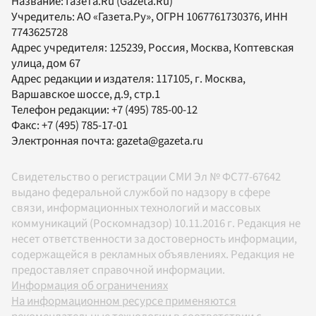
Название:
Газета.Ru
(Gazeta.Ru)
Учредитель:
АО «Газета.Ру»
, ОГРН 1067761730376, ИНН
7743625728
Адрес учредителя: 125239, Россия, Москва, Коптевская
улица, дом 67
Адрес редакции и издателя:
117105
, г.
Москва
,
Варшавское шоссе, д.9, стр.1
Телефон редакции:
+7 (495) 785-00-12
Факс:
+7 (495) 785-17-01
Электронная почта:
gazeta@gazeta.ru
Свидетельство о регистрации СМИ Эл № ФС77-67642
выдано федеральной службой по надзору в сфере
связи, информационных технологий и массовых
коммуникаций (Роскомнадзор) 10.11.2016 г. Редакция не
несет ответственности за достоверность информации,
содержащейся в рекламных объявлениях. Редакция не
предоставляет справочной информации.
Информация об ограничениях
На информационном ресурсе применяются