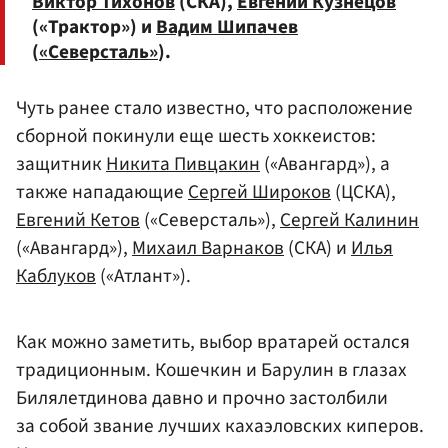
Виктор Тихонов
(СКА),
Евгений Кузнецов
(«Трактор») и
Вадим Шипачев
(
«Северсталь»
).
Чуть ранее стало известно, что расположение
сборной покинули еще шесть хоккеистов:
защитник
Никита Пивцакин
(«Авангард»), а
также нападающие
Сергей Широков
(ЦСКА),
Евгений Кетов
(«Северсталь»),
Сергей Калинин
(«Авангард»),
Михаил Варнаков
(СКА) и
Илья
Каблуков
(«Атлант»).
Как можно заметить, выбор вратарей остался
традиционным. Кошечкин и Барулин в глазах
Билялетдинова давно и прочно застолбили
за собой звание лучших кахаэловских киперов.