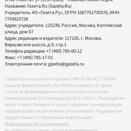
Название:
Газета.Ru
(Gazeta.Ru)
Учредитель:
АО «Газета.Ру»
, ОГРН 1067761730376, ИНН
7743625728
Адрес учредителя: 125239, Россия, Москва, Коптевская
улица, дом 67
Адрес редакции и издателя:
117105
, г.
Москва
,
Варшавское шоссе, д.9, стр.1
Телефон редакции:
+7 (495) 785-00-12
Факс:
+7 (495) 785-17-01
Электронная почта:
gazeta@gazeta.ru
Свидетельство о регистрации СМИ Эл № ФС77-67642
выдано федеральной службой по надзору в сфере
связи, информационных технологий и массовых
коммуникаций (Роскомнадзор) 10.11.2016 г. Редакция не
несет ответственности за достоверность информации,
содержащейся в рекламных объявлениях. Редакция не
предоставляет справочной информации.
Информация об ограничениях
На информационном ресурсе применяются