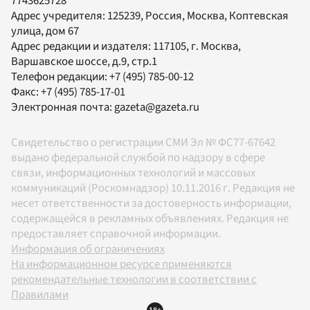
7743625728
Адрес учредителя: 125239, Россия, Москва, Коптевская
улица, дом 67
Адрес редакции и издателя:
117105
, г.
Москва
,
Варшавское шоссе, д.9, стр.1
Телефон редакции:
+7 (495) 785-00-12
Факс:
+7 (495) 785-17-01
Электронная почта:
gazeta@gazeta.ru
Свидетельство о регистрации СМИ Эл № ФС77-67642
выдано федеральной службой по надзору в сфере
связи, информационных технологий и массовых
коммуникаций (Роскомнадзор) 10.11.2016 г. Редакция не
несет ответственности за достоверность информации,
содержащейся в рекламных объявлениях. Редакция не
предоставляет справочной информации.
Информация об ограничениях
На информационном ресурсе применяются
рекомендательные технологии в соответствии с
Правилами