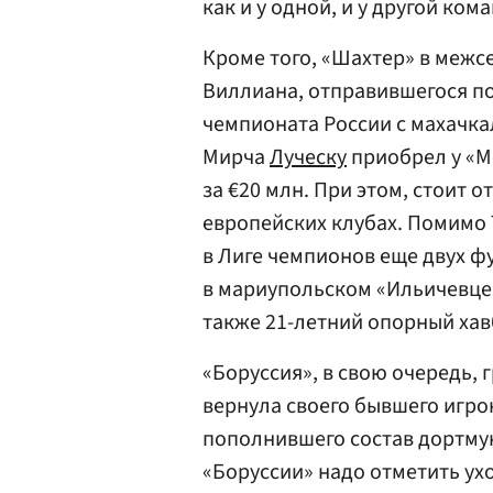
как и у одной, и у другой ком
Кроме того, «Шахтер» в межс
Виллиана, отправившегося п
чемпионата России с махачка
Мирча
Луческу
приобрел у «М
за €20 млн. При этом, стоит 
европейских клубах. Помимо 
в Лиге чемпионов еще двух ф
в мариупольском «Ильичевце
также 21-летний опорный ха
«Боруссия», в свою очередь, 
вернула своего бывшего игро
пополнившего состав дортмун
«Боруссии» надо отметить ух