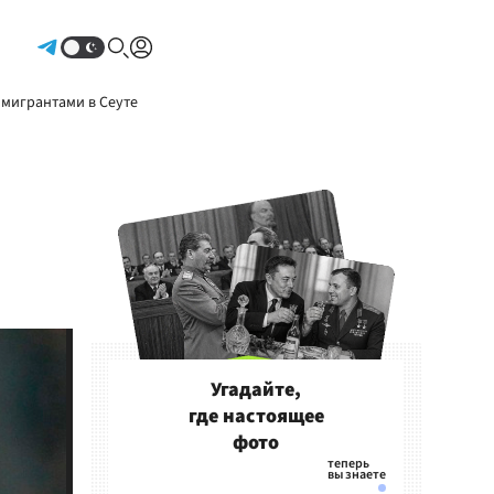
Авторизоваться
 мигрантами в Сеуте
Угадайте,
где настоящее
фото