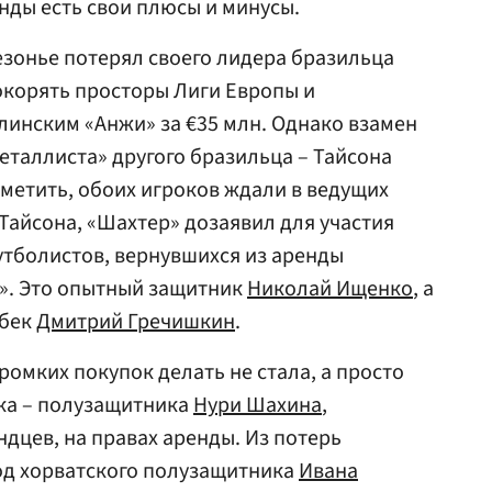
анды есть свои плюсы и минусы.
езонье потерял своего лидера бразильца
окорять просторы Лиги Европы и
линским «Анжи» за €35 млн. Однако взамен
еталлиста» другого бразильца – Тайсона
отметить, обоих игроков ждали в ведущих
Тайсона, «Шахтер» дозаявил для участия
утболистов, вернувшихся из аренды
». Это опытный защитник
Николай Ищенко
, а
вбек
Дмитрий Гречишкин
.
громких покупок делать не стала, а просто
ка – полузащитника
Нури Шахина
,
дцев, на правах аренды. Из потерь
од хорватского полузащитника
Ивана