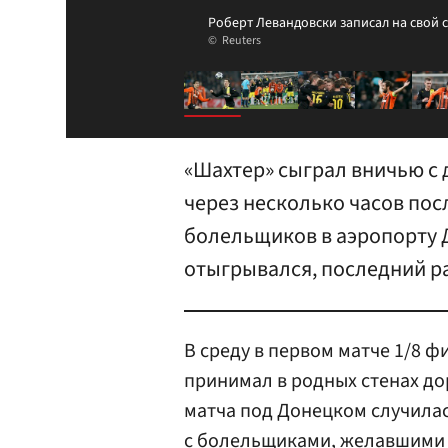
Роберт Левандовски записал на свой с
Reuters
«Шахтер» сыграл вничью с
через несколько часов пос
болельщиков в аэропорту 
отыгрывался, последний ра
В среду в первом матче 1/8 
принимал в родных стенах д
матча под Донецком случилас
с болельщиками, желавшими 