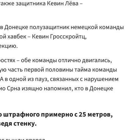
также защитника Кевин Лёва –
ч в Донецке полузащитник немецкой команды
гой хавбек – Кевин Гросскройтц,
екцию.
остях – обе команды отлично двигались,
ую часть первой половины тайма команды
 А в одной из пауз, связанных с нарушением
рио Срна изящно напомнил, кто в Донецке
о штрафного примерно с 25 метров,
едя стенку.