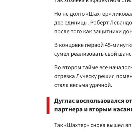
Так хозяева в эффектном сти
Но не долго «Шахтер» ликовал
две единицы.
Роберт Леванд
после того как защитники до
В концовке первой 45-минутк
сумел реализовать свой шанс
Во втором тайме все началось
отрезка Луческу решил помен
стала весьма удачной.
Дуглас воспользовался о
партнера и вторым касани
Так «Шахтер» снова вышел вп