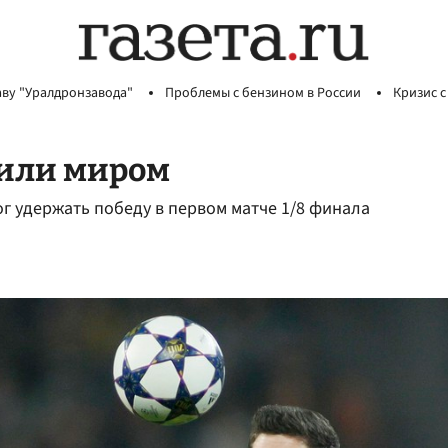
аву "Уралдронзавода"
Проблемы с бензином в России
Кризис с
или миром
ог удержать победу в первом матче 1/8 финала