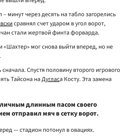
ле вышли вперед.
 – минут через десять на табло загорелись
овски
сравнял счет ударом в угол ворот,
нчан стали жертвой финта форварда.
и «Шахтер» мог снова выйти вперед, но не
.
 сначала. Спустя половину второго игрового
ять Тайсона на
Дуглас
а Косту. Эта замена
тличным длинным пасом своего
ем отправил мяч в сетку ворот.
еред — стадион потонул в овациях.