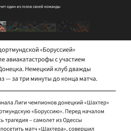
чет один из голов своей команды
 дортмундской «Боруссией»
ле авиакатастрофы с участием
Донецка. Немецкий клуб дважды
з — за три минуты до конца матча.
финала Лиги чемпионов донецкий «Шахтер»
ортмундскую «Боруссию». Перед началом
ь трагедия – самолет из Одессы
посетить матч «Шахтера», совершил