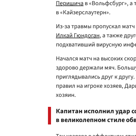
Перишича
в «Вольфсбург», а 
в «Кайзерслаутерн».
Из-за травмы пропускал мат
Илкай Гюндоган
, а также дру
подхвативший вирусную инф
Начался матч на высоких скор
здорово держали мяч. Больш
приглядывались друг к другу.
правил на игроке хозяев, Да
хозяин.
Капитан исполнил удар с
в великолепном стиле обв