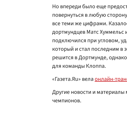
Но впереди было еще предост
повернуться в любую сторону.
все теми же цифрами. Казалос
дортмундцев Матс Хуммельс им
подключился при угловом, уда
который и стал последним в 
решится в Дортмунде, однако
для команды Клоппа.
«Газета.Ru» вела
онлайн-тра
Другие новости и материалы
чемпионов.