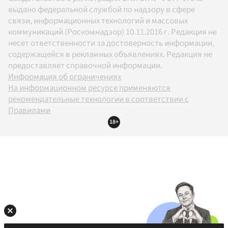
выдано федеральной службой по надзору в сфере
связи, информационных технологий и массовых
коммуникаций (Роскомнадзор) 10.11.2016 г. Редакция не
несет ответственности за достоверность информации,
содержащейся в рекламных объявлениях. Редакция не
предоставляет справочной информации.
Информация об ограничениях
На информационном ресурсе применяются
рекомендательные технологии в соответствии с
Правилами
18+