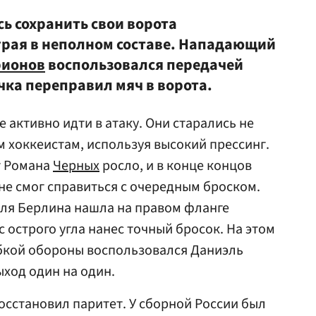
сь сохранить свои ворота
грая в неполном составе. Нападающий
рионов
воспользовался передачей
ачка переправил мяч в ворота.
 активно идти в атаку. Они старались не
м хоккеистам, используя высокий прессинг.
т Романа
Черных
росло, и в конце концов
не смог справиться с очередным броском.
ля Берлина нашла на правом фланге
с острого угла нанес точный бросок. На этом
бкой обороны воспользовался Даниэль
ход один на один.
осстановил паритет. У сборной России был