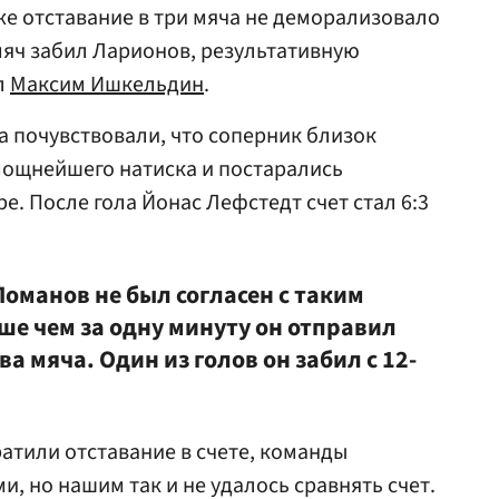
е отставание в три мяча не деморализовало
мяч забил Ларионов, результативную
л
Максим Ишкельдин
.
 почувствовали, что соперник близок
 мощнейшего натиска и постарались
ре. После гола Йонас Лефстедт счет стал 6:3
оманов не был согласен с таким
е чем за одну минуту он отправил
ва мяча. Один из голов он забил с 12-
ратили отставание в счете, команды
, но нашим так и не удалось сравнять счет.