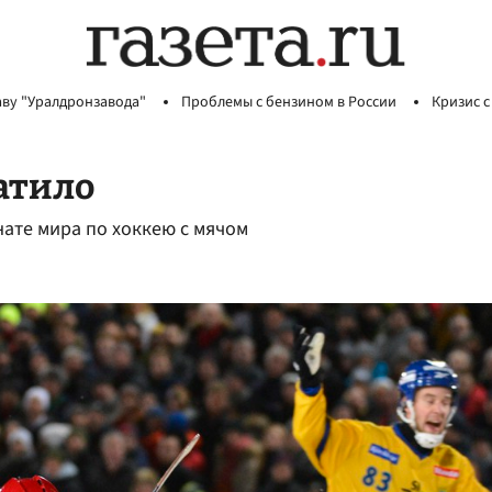
аву "Уралдронзавода"
Проблемы с бензином в России
Кризис с
атило
ате мира по хоккею с мячом