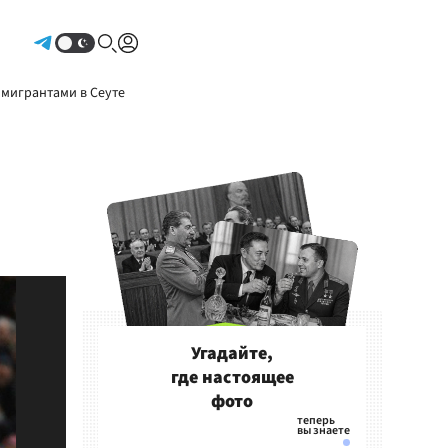
Авторизоваться
 мигрантами в Сеуте
Угадайте,
где настоящее
фото