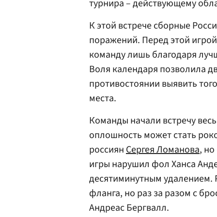
турнира – действующему обл
К этой встрече сборные Росс
поражений. Перед этой игрой
команду лишь благодаря луч
Воля календаря позволила д
противостоянии выявить того
места.
Команды начали встречу весь
оплошность может стать роко
россиян
Сергея Ломанова
, н
игры нарушил фол Ханса Анде
десятиминутным удалением. Р
фланга, но раз за разом с бр
Андреас Бергвалл.