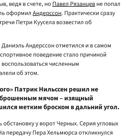
в, ведя в счете, но
Павел Рязанцев
не попал
убль оформил
Андерcсон
. Практически сразу
тречи Петри Куусела возвестил об
а Даниэль Андерcсон отметился и в самом
неспортивное поведение стало причиной
и воспользоваться численным
алели об этом.
го» Патрик Нильссен решил не
аброшенным мячом – изящный
ился метким броском в дальний угол.
обстановку у ворот Черных. Серия угловых
На передачу Пера Хельмюрса откликнулся