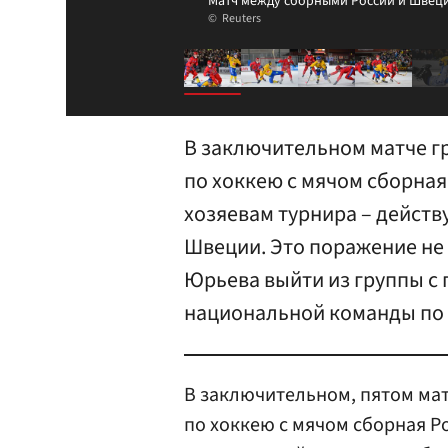
Матч между сборными России и Швец
Reuters
В заключительном матче г
по хоккею с мячом сборная
хозяевам турнира – дейст
Швеции. Это поражение н
Юрьева выйти из группы с 
национальной команды по 
В заключительном, пятом мат
по хоккею с мячом сборная Р