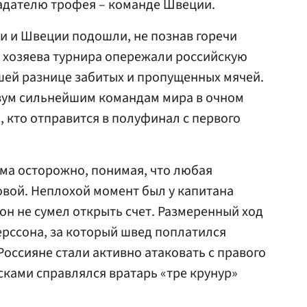
адателю трофея – команде Швеции.
ии и Швеции подошли, не познав горечи
 хозяева турнира опережали российскую
шей разнице забитых и пропущенных мячей.
вум сильнейшим командам мира в очном
, кто отправится в полуфинал с первого
ма осторожно, понимая, что любая
вой. Неплохой момент был у капитана
о он не сумел открыть счет. Размеренный ход
рссона, за который швед поплатился
оссияне стали активно атаковать с правого
осками справлялся вратарь «тре крунур»