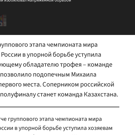
ии изобиловал напряженной борьбой
руппового этапа чемпионата мира
 России в упорной борьбе уступила
вующему обладателю трофея – команде
е позволило подопечным Михаила
первого места. Соперником российской
полуфиналу станет команда Казахстана.
че группового этапа чемпионата мира
оссии в упорной борьбе уступила хозяевам