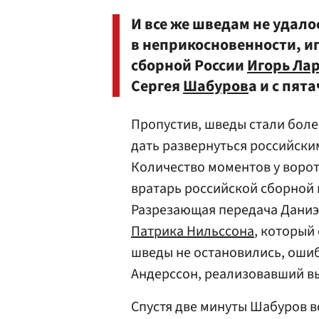
И все же шведам не удало
в неприкосновенности, и
сборной России
Игорь Ла
Сергея
Шабуров
а и с пят
Пропустив, шведы стали более
дать развернуться российски
Количество моментов у воро
вратарь российской сборной 
Разрезающая передача Даниэ
Патрика Нильссона
, который 
шведы не остановились, оши
Андерсcон, реализовавший вы
Спустя две минуты Шабуров в