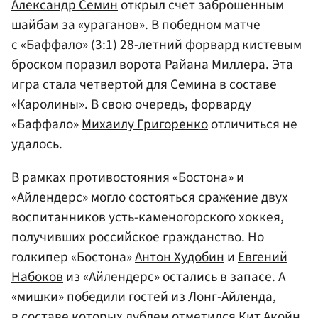
Александр Семин
открыл счет заброшенным
шайбам за «ураганов». В победном матче
с «Баффало» (3:1) 28-летний форвард кистевым
броском поразил ворота
Райана Миллера
. Эта
игра стала четвертой для Семина в составе
«Каролины». В свою очередь, форварду
«Баффало»
Михаилу Григоренко
отличиться не
удалось.
В рамках противостояния «Бостона» и
«Айлендерс» могло состояться сражение двух
воспитанников усть-каменогорского хоккея,
получивших российское гражданство. Но
голкипер «Бостона»
Антон Худобин
и
Евгений
Набоков
из «Айлендерс» остались в запасе. А
«мишки» победили гостей из Лонг-Айленда,
в составе которых дублем отметился Кит Акойн.