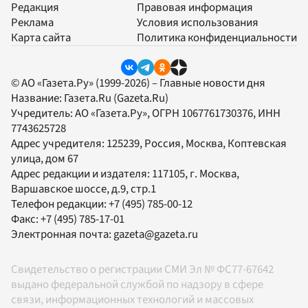
Редакция
Правовая информация
Реклама
Условия использования
Карта сайта
Политика конфиденциальности
© АО «Газета.Ру» (1999-2026) – Главные новости дня
Название:
Газета.Ru
(Gazeta.Ru)
Учредитель:
АО «Газета.Ру»
, ОГРН 1067761730376, ИНН
7743625728
Адрес учредителя: 125239, Россия, Москва, Коптевская
улица, дом 67
Адрес редакции и издателя:
117105
, г.
Москва
,
Варшавское шоссе, д.9, стр.1
Телефон редакции:
+7 (495) 785-00-12
Факс:
+7 (495) 785-17-01
Электронная почта:
gazeta@gazeta.ru
Свидетельство о регистрации СМИ Эл № ФС77-67642
выдано федеральной службой по надзору в сфере
связи, информационных технологий и массовых