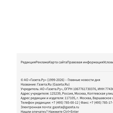
Редакция
Реклама
Карта сайта
Правовая информация
Услов
© АО «Газета.Ру» (1999-2026) – Главные новости дня
Название:
Газета.Ru
(Gazeta.Ru)
Учредитель:
АО «Газета.Ру»
, ОГРН 1067761730376, ИНН 7743
Адрес учредителя: 125239, Россия, Москва, Коптевская улиц
Адрес редакции и издателя:
117105
, г.
Москва
,
Варшавское шо
Телефон редакции:
+7 (495) 785-00-12
| Факс:
+7 (495) 785-17
Электронная почта:
gazeta@gazeta.ru
Нашли опечатку? Нажмите Ctrl+Enter