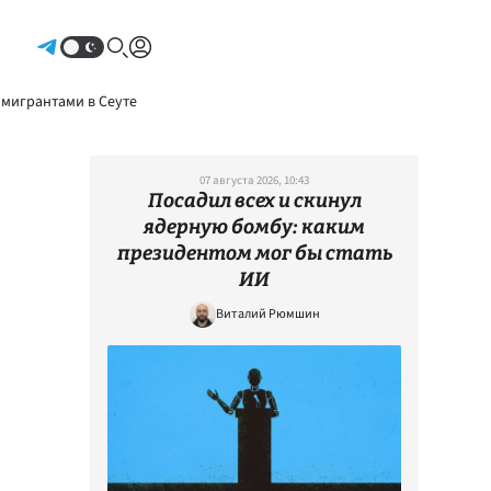
Авторизоваться
 мигрантами в Сеуте
07 августа 2026, 10:43
Посадил всех и скинул
ядерную бомбу: каким
президентом мог бы стать
ИИ
Виталий Рюмшин