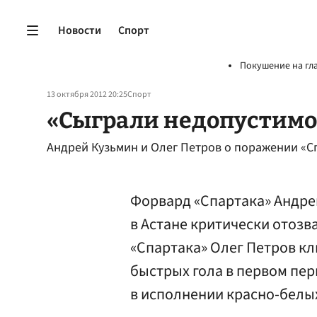
Новости
Спорт
Покушение на гл
13 октября 2012 20:25
Спорт
«Сыграли недопустимо
Андрей Кузьмин и Олег Петров о поражении «Сп
Форвард «Спартака» Андре
в Астане критически отозв
«Спартака» Олег Петров к
быстрых гола в первом пе
в исполнении красно-белы