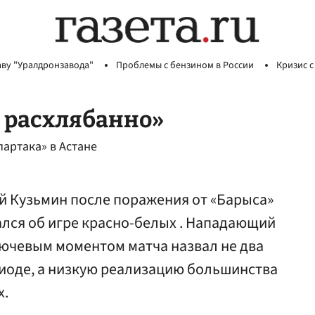
аву "Уралдронзавода"
Проблемы с бензином в России
Кризис с
 расхлябанно»
артака» в Астане
й Кузьмин после поражения от «Барыса»
ался об игре красно-белых . Нападающий
лючевым моментом матча назвал не два
риоде, а низкую реализацию большинства
х.