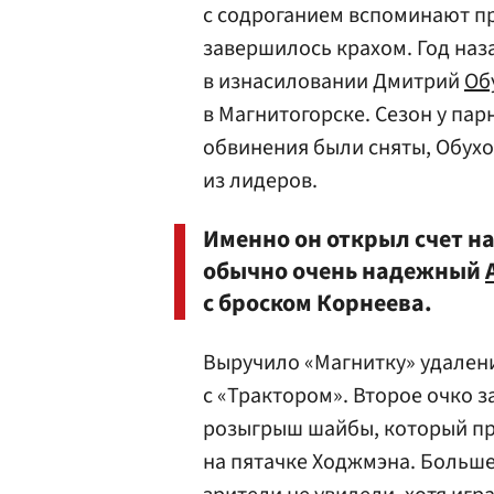
с содроганием вспоминают пр
завершилось крахом. Год наз
в изнасиловании Дмитрий
Об
в Магнитогорске. Сезон у парн
обвинения были сняты, Обухов
из лидеров.
Именно он открыл счет на
обычно очень надежный
с броском Корнеева.
Выручило «Магнитку» удалени
с «Трактором». Второе очко з
розыгрыш шайбы, который при
на пятачке Ходжмэна. Больше