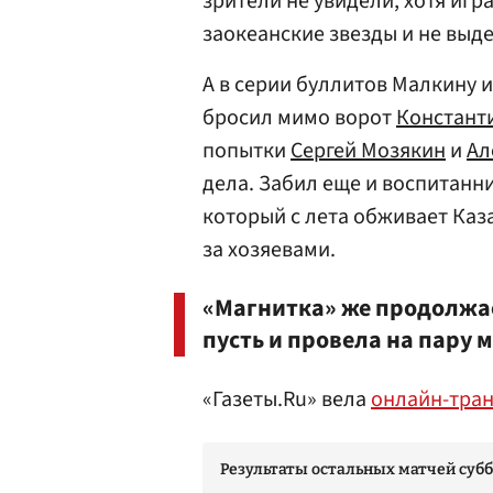
зрители не увидели, хотя игр
заокеанские звезды и не выд
А в серии буллитов Малкину и
бросил мимо ворот
Констант
попытки
Сергей Мозякин
и
Ал
дела. Забил еще и воспитанн
который с лета обживает Каз
за хозяевами.
«Магнитка» же продолжае
пусть и провела на пару 
«Газеты.Ru» вела
онлайн-тра
Результаты остальных матчей субб