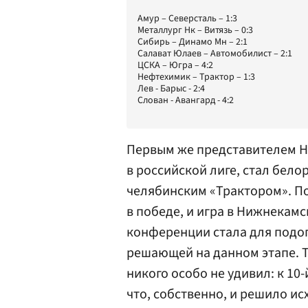
Амур – Северсталь – 1:3
Металлург Нк – Витязь – 0:3
Сибирь – Динамо Мн – 2:1
Салават Юлаев – Автомобилист – 2:1
ЦСКА – Югра – 4:2
Нефтехимик – Трактор – 1:3
Лев - Барыс - 2:4
Слован - Авангард - 4:2
Первым же представителем НХ
в российской лиге, стал бело
челябинским «Трактором». По
в победе, и игра в Нижнекам
конференции стала для под
решающей на данном этапе. 
никого особо не удивил: к 10
что, собственно, и решило ис