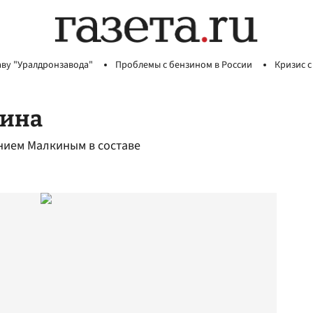
аву "Уралдронзавода"
Проблемы с бензином в России
Кризис с
кина
ением Малкиным в составе