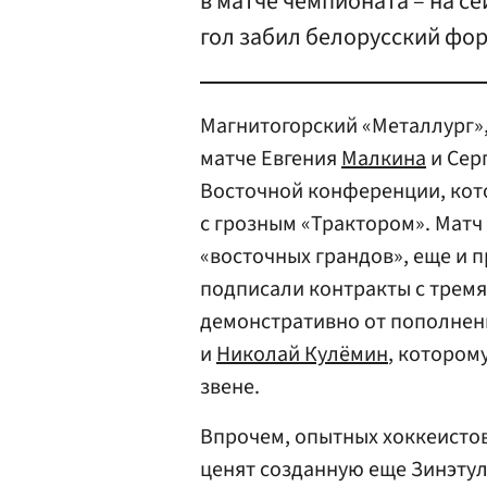
в матче чемпионата – на се
гол забил белорусский фо
Магнитогорский «Металлург»,
матче Евгения
Малкина
и Сер
Восточной конференции, кот
с грозным «Трактором». Матч
«восточных грандов», еще и 
подписали контракты с тремя
демонстративно от пополнени
и
Николай Кулёмин
, котором
звене.
Впрочем, опытных хоккеистов 
ценят созданную еще Зинэту