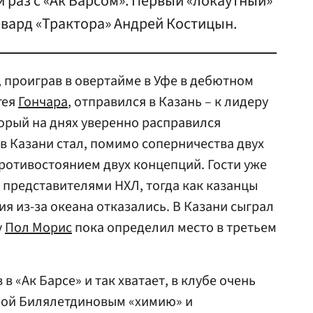
й раз с «Ак Барсом». Первый «локаутный»
рвард «Трактора» Андрей Костицын.
 проиграв в овертайме в Уфе в дебютном
гея
Гончара
, отправился в Казань – к лидеру
орый на днях уверенно расправился
 в Казани стал, помимо соперничества двух
противостоянием двух концепций. Гости уже
 представителями НХЛ, тогда как казанцы
я из-за океана отказались. В Казани сыграл
у
Пол Морис
пока определил место в третьем
в «Ак Барсе» и так хватает, в клубе очень
лой Билялетдиновым «химию» и