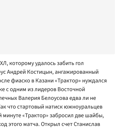
Л, которому удалось забить гол
рус
Андрей Костицын
, ангажированный
сле фиаско в Казани «Трактор» нуждался
ске с одним из лидеров Восточной
опечных
Валерия Белоусова
едва ли не
Так что стартовый натиск южноуральцев
-й минуте «Трактор» забросил две шайбы,
ход этого матча. Открыл счет
Станислав