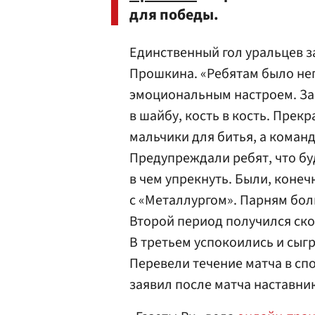
для победы.
Единственный гол уральцев з
Прошкина. «Ребятам было неп
эмоциональным настроем. Зар
в шайбу, кость в кость. Прек
мальчики для битья, а коман
Предупреждали ребят, что буд
в чем упрекнуть. Были, конеч
с «Металлургом». Парням боль
Второй период получился ск
В третьем успокоились и сыгра
Перевели течение матча в сп
заявил после матча наставни