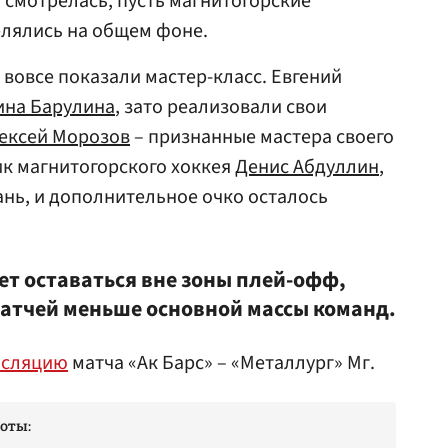
а смотрелась, пусть магнитогорские
елялись на общем фоне.
 вовсе показали мастер-класс. Евгений
ина Барулина
, зато реализовали свои
ексей Морозов
– признанные мастера своего
ик магнитогорского хоккея
Денис Абдуллин
,
ань, и дополнительное очко осталось
т оставаться вне зоны плей-офф,
матчей меньше основной массы команд.
нсляцию
матча «Ак Барс» – «Металлург» Мг.
оты: