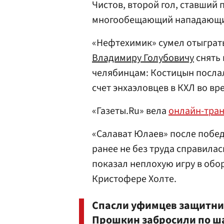
Чистов
, второй гол, ставший
многообещающий нападающий
«Нефтехимик» сумел отыграть
Владимиру Голубовичу
снять 
челябинцам: Костицын послал
счет энхаэловцев в КХЛ во вр
«Газеты.Ru» вела
онлайн-тра
«Салават Юлаев» после побе
ранее не без труда справила
показал неплохую игру в об
Кристофере Холте.
Спасли уфимцев защитни
Прошкин
забросили по ша