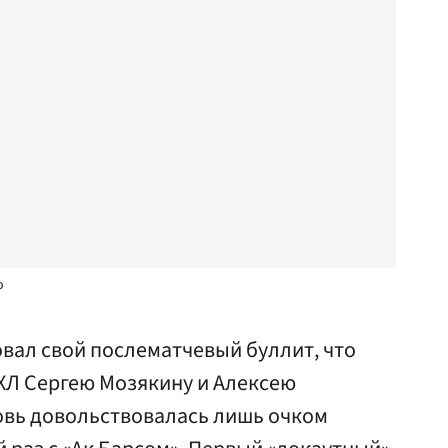
о
вал свой послематчевый буллит, что
КХЛ Сергею Мозякину и Алексею
новь довольствовалась лишь очком