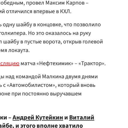
 победным, провел
Максим Карпов
–
 отличился впервые в КХЛ.
 одну шайбу в концовке, что позволило
голкипера. Но это оказалось на руку
 шайбу в пустые ворота, открыв голевой
емя локаута.
нсляцию
матча «Нефтехимик» – «Трактор».
ды над командой Малкина двумя днями
сь с «Автомобилистом», который вновь
ороне при постоянно выручавшем
ки –
Андрей Кутейкин
и
Виталий
йбе, и этого вполне хватило