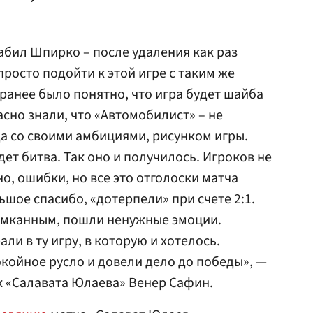
абил Шпирко – после удаления как раз
росто подойти к этой игре с таким же
анее было понятно, что игра будет шайба
расно знали, что «Автомобилист» – не
да со своими амбициями, рисунком игры.
ет битва. Так оно и получилось. Игроков не
но, ошибки, но все это отголоски матча
шое спасибо, «дотерпели» при счете 2:1.
омканным, пошли ненужные эмоции.
ли в ту игру, в которую и хотелось.
окойное русло и довели дело до победы», —
к «Салавата Юлаева» Венер Сафин.