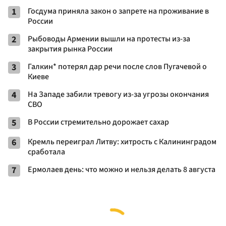
1
Госдума приняла закон о запрете на проживание в
России
2
Рыбоводы Армении вышли на протесты из-за
закрытия рынка России
3
Галкин* потерял дар речи после слов Пугачевой о
Киеве
4
На Западе забили тревогу из-за угрозы окончания
СВО
5
В России стремительно дорожает сахар
6
Кремль переиграл Литву: хитрость с Калининградом
сработала
7
Ермолаев день: что можно и нельзя делать 8 августа