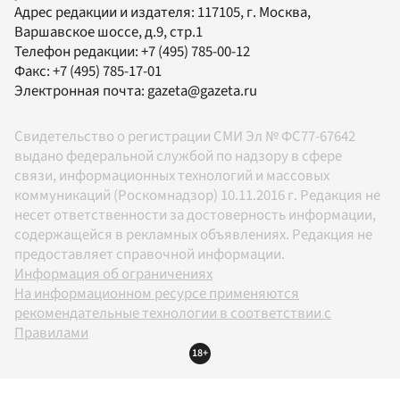
Адрес редакции и издателя:
117105
, г.
Москва
,
Варшавское шоссе, д.9, стр.1
Телефон редакции:
+7 (495) 785-00-12
Факс:
+7 (495) 785-17-01
Электронная почта:
gazeta@gazeta.ru
Свидетельство о регистрации СМИ Эл № ФС77-67642
выдано федеральной службой по надзору в сфере
связи, информационных технологий и массовых
коммуникаций (Роскомнадзор) 10.11.2016 г. Редакция не
несет ответственности за достоверность информации,
содержащейся в рекламных объявлениях. Редакция не
предоставляет справочной информации.
Информация об ограничениях
На информационном ресурсе применяются
рекомендательные технологии в соответствии с
Правилами
18+