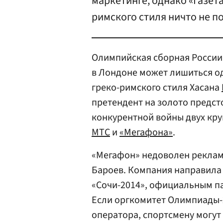
маркетинге, однако «Газета
римского стиля ничто не п
Олимпийская сборная России 
в Лондоне может лишиться о
греко-римского стиля Хасана
претендент на золото предст
конкурентной войны двух кр
МТС
и
«Мегафона»
.
«Мегафон» недоволен реклам
Бароев. Компания направила 
«Сочи-2014», официальным п
Если оргкомитет Олимпиады-2
оператора, спортсмену могут