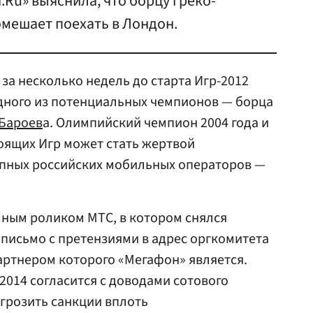
.Ru» выяснила, что борцу греко-
омешает поехать в Лондон.
за несколько недель до старта Игр-2012
дного из потенциальных чемпионов — борца
Бароев
а. Олимпийский чемпион 2004 года и
оящих Игр может стать жертвой
упных российских мобильных операторов —
ным роликом МТС, в котором снялся
письмо с претензиями в адрес оргкомитета
артнером которого «Мегафон» является.
014 согласится с доводами сотового
 грозить санкции вплоть