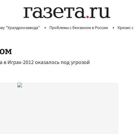
аву "Уралдронзавода"
Проблемы с бензином в России
Кризис с
ном
 в Играх-2012 оказалось под угрозой