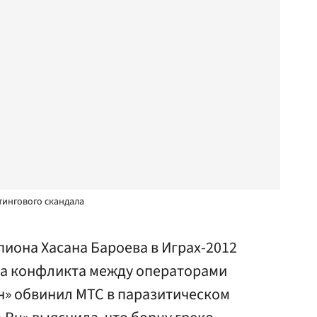
тингового скандала
иона Хасана Бароева в Играх-2012
-за конфликта между операторами
н» обвинил МТС в паразитическом