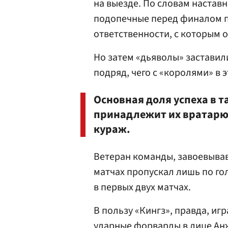
на выезде. По словам настав
подопечные перед финалом по
ответственности, с которым 
Но затем «дьяволы» заставили
подряд, чего с «королями» в 
Основная доля успеха в 
принадлежит их вратар
кураж.
Ветеран команды, завоевывав
матчах пропускал лишь по гол
в первых двух матчах.
В пользу «Кингз», правда, игр
ударные форварды в лице Ан