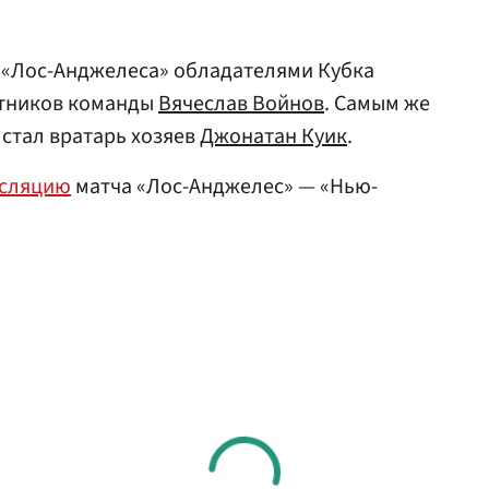
ве «Лос-Анджелеса» обладателями Кубка
итников команды
Вячеслав Войнов
. Самым же
стал вратарь хозяев
Джонатан Куик
.
нсляцию
матча «Лос-Анджелес» — «Нью-