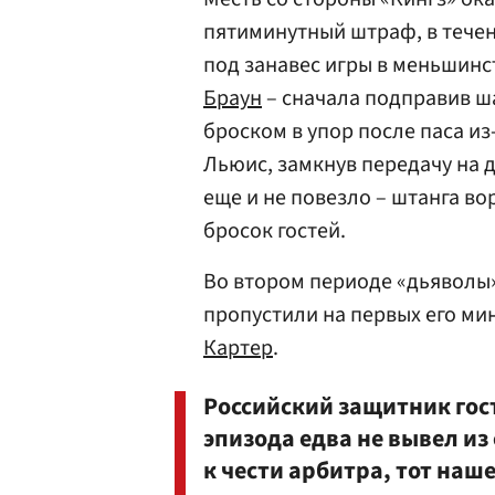
пятиминутный штраф, в течен
под занавес игры в меньшинс
Браун
– сначала подправив ша
броском в упор после паса из
Льюис, замкнув передачу на 
еще и не повезло – штанга в
бросок гостей.
Во втором периоде «дьяволы» 
пропустили на первых его ми
Картер
.
Российский защитник гос
эпизода едва не вывел из 
к чести арбитра, тот наш