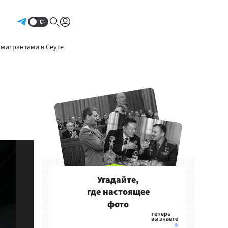
Авторизоваться
 мигрантами в Сеуте
Угадайте,
где настоящее
фото