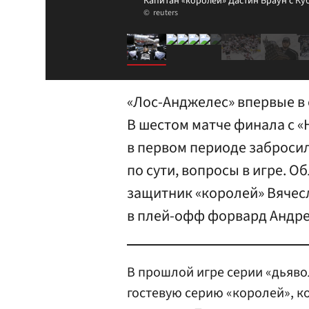
Капитан «королей» Дастин Браун с Ку
reuters
«Лос-Анджелес» впервые в 
В шестом матче финала с 
в первом периоде заброси
по сути, вопросы в игре. О
защитник «королей» Вячес
в плей-офф форвард Андре
В прошлой игре серии «дьяв
гостевую серию «королей», к