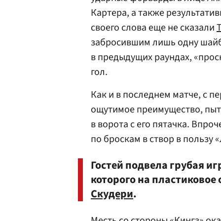
Картера, а также результати
своего слова еще не сказали
забросившим лишь одну шайбу
в предыдущих раундах, «просн
гол.
Как и в последнем матче, с п
ощутимое преимущество, пыт
в ворота с его пятачка. Впро
по броскам в створ в пользу 
Гостей подвела грубая иг
которого на пластиковое
Скудери
.
Месть со стороны «Кингз» ока