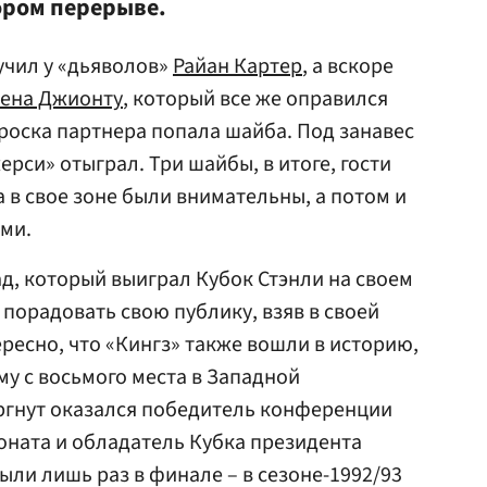
ором перерыве.
учил у «дьяволов»
Райан Картер
, а вскоре
вена Джионту
, который все же оправился
 броска партнера попала шайба. Под занавес
рси» отыграл. Три шайбы, в итоге, гости
а в свое зоне были внимательны, а потом и
ми.
ад, который выиграл Кубок Стэнли на своем
 порадовать свою публику, взяв в своей
ресно, что «Кингз» также вошли в историю,
ему с восьмого места в Западной
ргнут оказался победитель конференции
оната и обладатель Кубка президента
ыли лишь раз в финале – в сезоне-1992/93