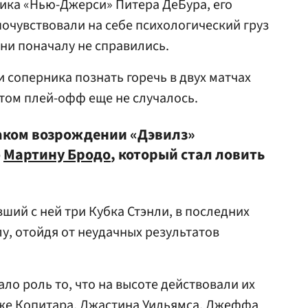
ника «Нью-Джерси» Питера ДеБура, его
чувствовали на себе психологический груз
они поначалу не справились.
 соперника познать горечь в двух матчах
этом плей-офф еще не случалось.
таком возрождении «Дэвилз»
ю
Мартину Бродо
, который стал ловить
ший с ней три Кубка Стэнли, в последних
у, отойдя от неудачных результатов
ало роль то, что на высоте действовали их
же Копитара,
Джастина Уильямса
, Джеффа