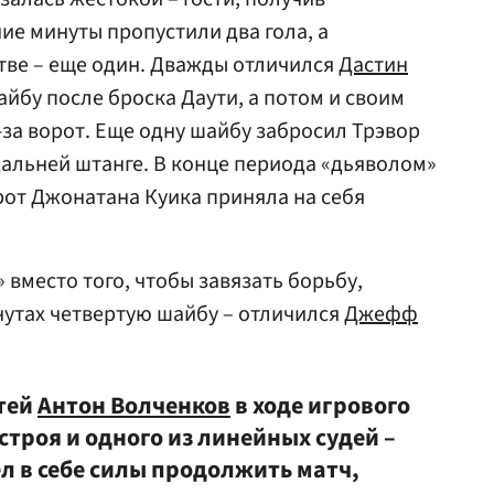
ие минуты пропустили два гола, а
тве – еще один. Дважды отличился
Дастин
йбу после броска Даути, а потом и своим
-за ворот. Еще одну шайбу забросил Трэвор
дальней штанге. В конце периода «дьяволом»
орот Джонатана Куика приняла на себя
вместо того, чтобы завязать борьбу,
нутах четвертую шайбу – отличился
Джефф
тей
Антон Волченков
в ходе игрового
строя и одного из линейных судей –
ел в себе силы продолжить матч,