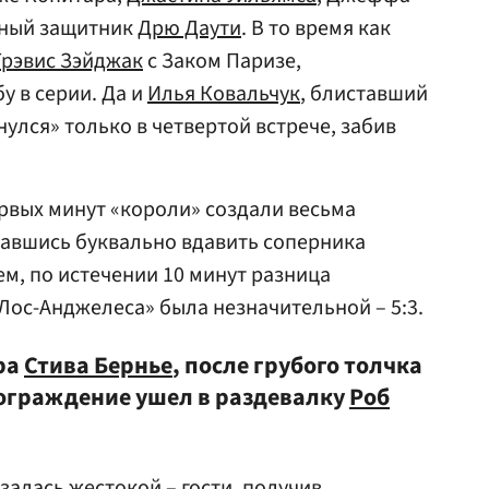
вный защитник
Дрю Даути
. В то время как
Трэвис Зэйджак
с Заком Паризе,
 в серии. Да и
Илья Ковальчук
, блиставший
улся» только в четвертой встрече, забив
ервых минут «короли» создали весьма
авшись буквально вдавить соперника
чем, по истечении 10 минут разница
«Лос-Анджелеса» была незначительной – 5:3.
ра
Стива Бернье
, после грубого толчка
 ограждение ушел в раздевалку
Роб
залась жестокой – гости, получив