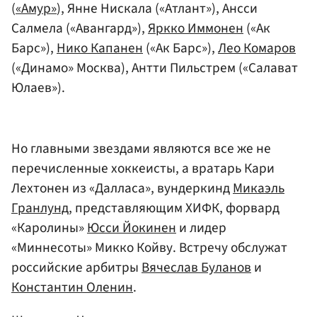
(
«Амур»
), Янне Нискала («Атлант»), Ансси
Салмела («Авангард»),
Яркко Иммонен
(«Ак
Барс»),
Нико Капанен
(«Ак Барс»),
Лео Комаров
(«Динамо» Москва), Антти Пильстрем («Салават
Юлаев»).
Но главными звездами являются все же не
перечисленные хоккеисты, а вратарь Кари
Лехтонен из «Далласа», вундеркинд
Микаэль
Гранлунд
, представляющим ХИФК, форвард
«Каролины»
Юсси Йокинен
и лидер
«Миннесоты» Микко Койву. Встречу обслужат
российские арбитры
Вячеслав Буланов
и
Константин Оленин
.