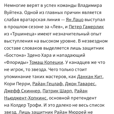
Немногие верят в успех команды Владимира
Вуйтека. Одной из главных причин является
слабая вратарская линия —
Ян Лацо
выступал
в прошлом сезоне за «Лев», и
Петер Гамерлик
из «Тршинеца» имеют незначительный опыт
выступления на высоком уровне. В незвездном
составе словаков выделяется лишь защитник
«Бостона» Здено Хара и нападающий
«Флориды»
Томаш Копецки
. У канадцев же что
не игрок, то звезда. Чего только стоит
упоминание таких мастеров, как
Данкан Кит
,
Кори Перри,
Райан Гецлаф
,
Джон Таварес
,
Джефф Скиннер
,
Патрик Шарп
,
Райан
Ньюджент-Хопкинс
, основной претендент
на Колдер Трофи. И это далеко не весь список
звезд. Лишь защитник
Райан Мюррей
не