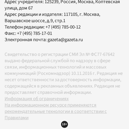
Адрес учредителя: 125239, Россия, Москва, Коптевская
улица, дом 67
Адрес редакции и издателя:
117105
, г.
Москва
,
Варшавское шоссе, д.9, стр.1
Телефон редакции:
+7 (495) 785-00-12
Факс:
+7 (495) 785-17-01
Электронная почта:
gazeta@gazeta.ru
Свидетельство о регистрации СМИ Эл № ФС77-67642
выдано федеральной службой по надзору в сфере
связи, информационных технологий и массовых
коммуникаций (Роскомнадзор) 10.11.2016 г. Редакция не
несет ответственности за достоверность информации,
содержащейся в рекламных объявлениях. Редакция не
предоставляет справочной информации.
Информация об ограничениях
На информационном ресурсе применяются
рекомендательные технологии в соответствии с
Правилами
18+