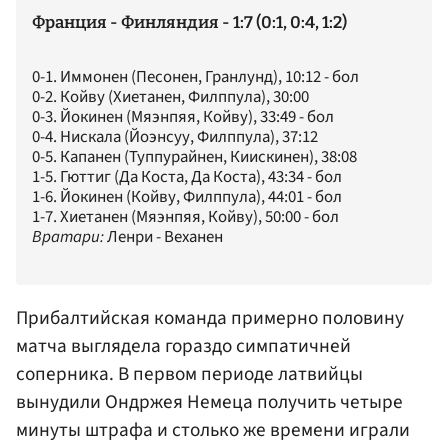
Франция - Финляндия - 1:7 (0:1, 0:4, 1:2)
0-1. Иммонен (Песонен, Гранлунд), 10:12 - бол
0-2. Койву (Хиетанен, Филппула), 30:00
0-3. Йокинен (Мяэнпяя, Койву), 33:49 - бол
0-4. Нискала (Йоэнсуу, Филппула), 37:12
0-5. Капанен (Туппурайнен, Киискинен), 38:08
1-5. Гюттиг (Да Коста, Да Коста), 43:34 - бол
1-6. Йокинен (Койву, Филппула), 44:01 - бол
1-7. Хиетанен (Мяэнпяя, Койву), 50:00 - бол
Вратари:
Ленри - Веханен
Прибалтийская команда примерно половину
матча выглядела гораздо симпатичней
соперника. В первом периоде латвийцы
вынудили Ондржея Немеца получить четыре
минуты штрафа и столько же времени играли