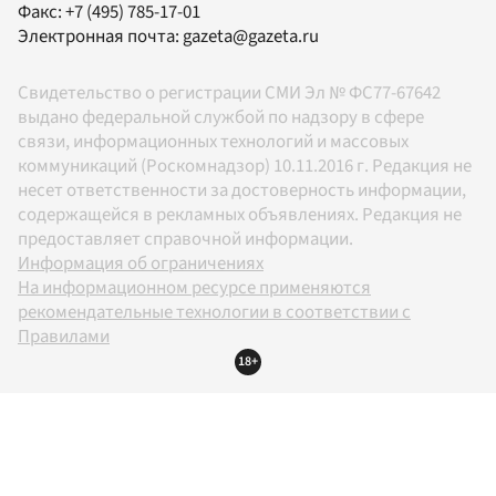
Факс:
+7 (495) 785-17-01
Электронная почта:
gazeta@gazeta.ru
Свидетельство о регистрации СМИ Эл № ФС77-67642
выдано федеральной службой по надзору в сфере
связи, информационных технологий и массовых
коммуникаций (Роскомнадзор) 10.11.2016 г. Редакция не
несет ответственности за достоверность информации,
содержащейся в рекламных объявлениях. Редакция не
предоставляет справочной информации.
Информация об ограничениях
На информационном ресурсе применяются
рекомендательные технологии в соответствии с
Правилами
18+