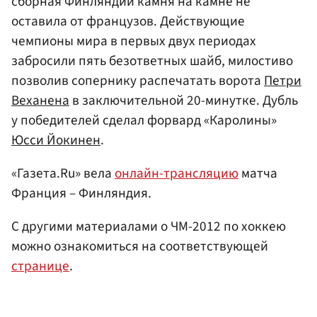
сборная Финляндии камня на камне не
оставила от французов. Действующие
чемпионы мира в первых двух периодах
забросили пять безответных шайб, милостиво
позволив сопернику распечатать ворота
Петри
Веханена
в заключительной 20-минутке. Дубль
у победителей сделал форвард «Каролины»
Юсси Йокинен
.
«Газета.Ru» вела
онлайн-трансляцию
матча
Франция – Финляндия.
С другими материалами о ЧМ-2012 по хоккею
можно ознакомиться на соответствующей
странице
.