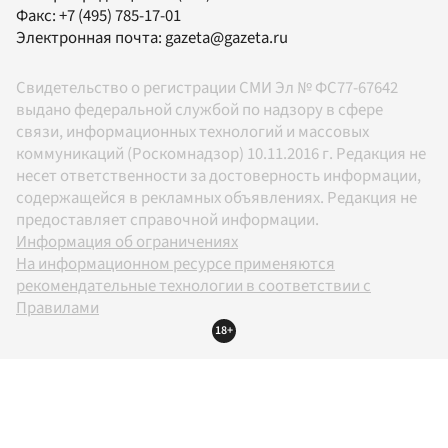
Факс:
+7 (495) 785-17-01
Электронная почта:
gazeta@gazeta.ru
Свидетельство о регистрации СМИ Эл № ФС77-67642
выдано федеральной службой по надзору в сфере
связи, информационных технологий и массовых
коммуникаций (Роскомнадзор) 10.11.2016 г. Редакция не
несет ответственности за достоверность информации,
содержащейся в рекламных объявлениях. Редакция не
предоставляет справочной информации.
Информация об ограничениях
На информационном ресурсе применяются
рекомендательные технологии в соответствии с
Правилами
18+