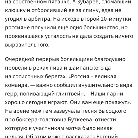
на собственном пятачке. А Зубарев, сломавший
клюшку и отбросивший ее за спину, едва не
угодил в арбитра. На исходе второй 20-минутки
россияне получили еще одно большинство, но
проявившаяся усталость не дала создать ничего
выразительного.
Очередной перерыв болельщики благодушно
провели в реках пива и шампанского да
на сосисочных берегах. «Россия – великая
команда, — важно сообщил внушительного вида
герр, попивающий глинтвейн. – Наши парни
хорошо сегодня играют. Они вам еще покажут».
На арене меж тем зазвучала песня Высоцкого
про боксера-толстовца Буткеева, отнести
которую к участникам матча было никак
нельзя. Об этом может рассказать
Евгений