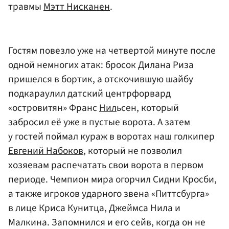
травмы
Мэтт Нисканен
.
Гостям повезло уже на четвертой минуте после
одной немногих атак: бросок Дилана Риза
пришелся в бортик, а отскочившую шайбу
подкараулил датский центрфорвард
«островитян» Франс
Нил
ьсен, который
забросил её уже в пустые ворота. А затем
у гостей поймал кураж в воротах наш голкипер
Евгений Набоков
, который не позволил
хозяевам распечатать свои ворота в первом
периоде. Чемпион мира огорчил Сидни Кросби,
а также игроков ударного звена «Питтсбурга»
в лице Криса Кунитца, Джеймса Нила и
Малкина. Запомнился и его сейв, когда он не