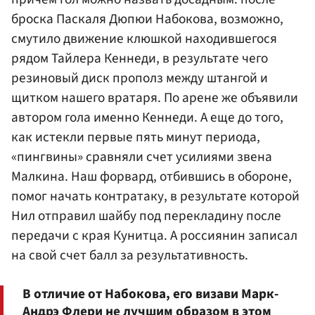
броска Паскаля Дюпюи Набокова, возможно,
смутило движение клюшкой находившегося
рядом
Тайлера Кеннеди
, в результате чего
резиновый диск прополз между штангой и
щитком нашего вратаря. По арене же объявили
автором гола именно Кеннеди. А еще до того,
как истекли первые пять минут периода,
«пингвины» сравняли счет усилиями звена
Малкина. Наш форвард, отбившись в обороне,
помог начать контратаку, в результате которой
Нил отправил шайбу под перекладину после
передачи с края Кунитца. А россиянин записал
на свой счет балл за результативность.
В отличие от Набокова, его визави Марк-
Андрэ Флери не лучшим образом в этом