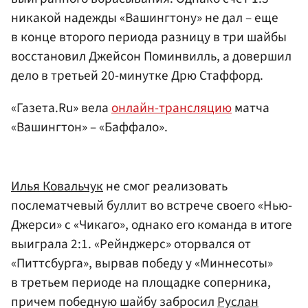
никакой надежды «Вашингтону» не дал – еще
в конце второго периода разницу в три шайбы
восстановил
Джейсон Поминвилль
, а довершил
дело в третьей 20-минутке
Дрю Стаффорд
.
«Газета.Ru» вела
онлайн-трансляцию
матча
«Вашингтон» – «Баффало».
Илья Ковальчук
не смог реализовать
послематчевый буллит во встрече своего «Нью-
Джерси» с «Чикаго», однако его команда в итоге
выиграла 2:1. «Рейнджерс» оторвался от
«Питтсбурга», вырвав победу у «Миннесоты»
в третьем периоде на площадке соперника,
причем победную шайбу забросил
Руслан