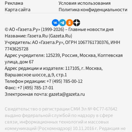
Реклама
Условия использования
Карта сайта
Политика конфиденциальности
© АО «Газета.Ру» (1999-2026) – Главные новости дня
Название:
Газета.Ru
(Gazeta.Ru)
Учредитель:
АО «Газета.Ру»
, ОГРН 1067761730376, ИНН
7743625728
Адрес учредителя: 125239, Россия, Москва, Коптевская
улица, дом 67
Адрес редакции и издателя:
117105
, г.
Москва
,
Варшавское шоссе, д.9, стр.1
Телефон редакции:
+7 (495) 785-00-12
Факс:
+7 (495) 785-17-01
Электронная почта:
gazeta@gazeta.ru
Свидетельство о регистрации СМИ Эл № ФС77-67642
выдано федеральной службой по надзору в сфере
связи, информационных технологий и массовых
коммуникаций (Роскомнадзор) 10.11.2016 г. Редакция не