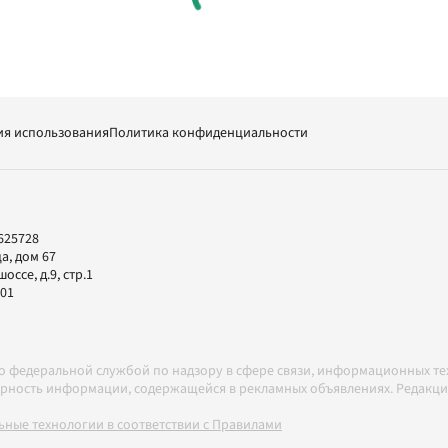
ия использования
Политика конфиденциальности
625728
а, дом 67
ссе, д.9, стр.1
-01
но федеральной службой по надзору в сфере связи, информационных т
товерность информации, содержащейся в рекламных объявлениях. Редак
ные технологии в соответствии с Правилами