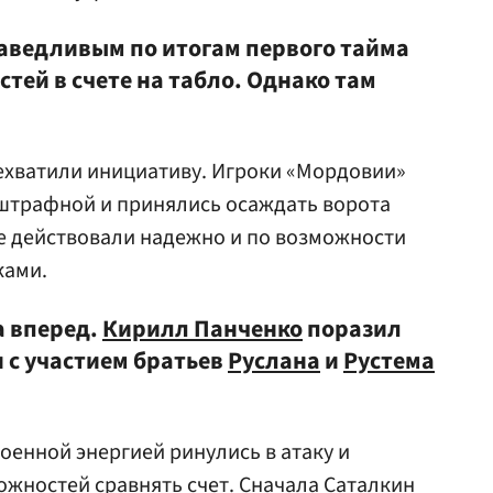
аведливым по итогам первого тайма
тей в счете на табло. Однако там
ехватили инициативу. Игроки «Мордовии»
 штрафной и принялись осаждать ворота
оне действовали надежно и по возможности
ками.
а вперед.
Кирилл Панченко
поразил
 с участием братьев
Руслана
и
Рустема
оенной энергией ринулись в атаку и
ожностей сравнять счет. Сначала Саталкин