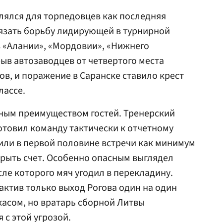
лялся для торпедовцев как последняя
язать борьбу лидирующей в турнирной
з «Алании», «Мордовии», «Нижнего
ыв автозаводцев от четвертого места
ов, и поражение в Саранске ставило крест
лассе.
вным преимуществом гостей. Тренерский
товил команду тактически к отчетному
или в первой половине встречи как минимум
рыть счет. Особенно опасным выглядел
сле которого мяч угодил в перекладину.
 актив только выход Рогова один на один
касом, но вратарь сборной Литвы
 с этой угрозой.