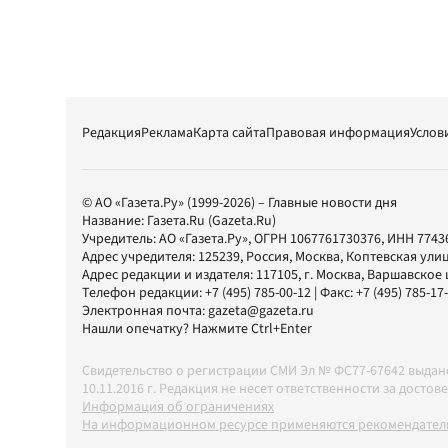
Редакция
Реклама
Карта сайта
Правовая информация
Услов
© АО «Газета.Ру» (1999-2026) – Главные новости дня
Название:
Газета.Ru
(Gazeta.Ru)
Учредитель:
АО «Газета.Ру»
, ОГРН 1067761730376, ИНН 7743
Адрес учредителя: 125239, Россия, Москва, Коптевская улиц
Адрес редакции и издателя:
117105
, г.
Москва
,
Варшавское шо
Телефон редакции:
+7 (495) 785-00-12
| Факс:
+7 (495) 785-17
Электронная почта:
gazeta@gazeta.ru
Нашли опечатку? Нажмите Ctrl+Enter
Свидетельство о регистрации СМИ Эл № ФС77-67642 выда
10.11.2016 г. Редакция не несет ответственности за дос
Информация об ограничениях
На информационном ресурсе применяются рекомендатель