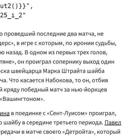
ut2()}}",

25_i_2"

но проведший последние два матча, не
ерс», в игре с которым, по иронии судьбы,
 назад. В одном из первых трех голов,
тяне», он проиграл сопернику выход один
роска швейцарца
Марка Штрайта
шайба
ча. Что касается Набокова, то он, отбив
ий кряду победный матч за нью-йоркцев
 «Вашингтоном».
лина
в поединке с «Сент-Луисом» проиграл,
 шайбу в середине третьего периода.
Павел
ередачи в матче своего «Детройта», который