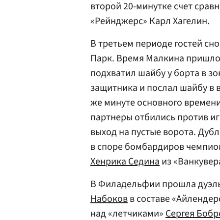
второй 20-минутке счет срав
«Рейнджерс»
Карл Хагелин
.
В третьем периоде гостей сн
Парк. Время Малкина пришло 
подхватил шайбу у борта в 
защитника и послал шайбу в 
же минуте основного времени 
партнеры отбились против и
выход на пустые ворота. Дуб
в споре бомбардиров чемпион
Хенрика Седина
из «Ванкувер
В Филадельфии прошла дуэль
Набоков
в составе «Айлендер
над «летчиками»
Сергея Бобр