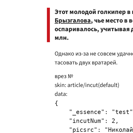
Этот молодой голкипер в
Брызгалова
, чье место в 
оспаривалось, учитывая 
млн.
Однако из-за не совсем удач
тасовать двух вратарей.
врез №
skin: article/incut(default)
data:
{

    "_essence": "test"
    "incutNum": 2,

    "picsrc": "Николай