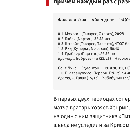
причем каждый раз с раз
Филадельфия -- Айлендерс -- 1:4 (0:0,
0-1. Моулсон (Таварес, Окпосо), 20:28
0-2. Бэйли (Мартин), 32:58-мен
0-3. Штрайт (Таварес, Паренто), 47:07-бо
1-3. Рид (Кутюрье, Мезарош), 50:48
1-4. Грабнер (Паренто), 59:59-пв
Вратари:
Бобровский (23/26) – Набоков 
Сент-Луис — Эдмонтон — 1:0 (0:0, 0:0, 1:0
1-0. Пьетранджело (Перрон, Бэйкс), 54:4
Вратари:
Галак (15/15) – Хабибулин (37/
В первых двух периодах сопер
матча вратарь хозяев
Хенрик 
на один с ним защитника «Пи
шведа не уследили за Крисом