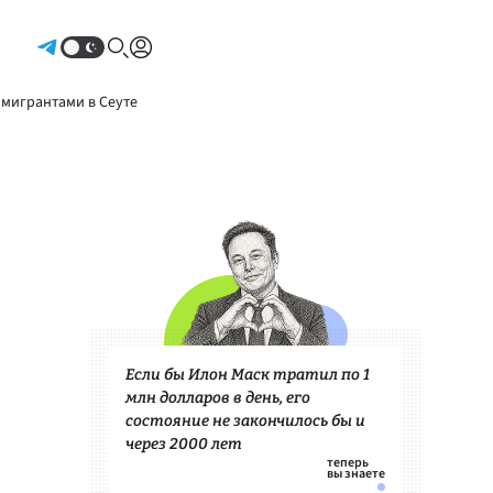
Авторизоваться
 мигрантами в Сеуте
Если бы Илон Маск тратил по 1
млн долларов в день, его
состояние не закончилось бы и
через 2000 лет