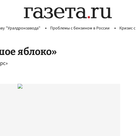
аву "Уралдронзавода"
Проблемы с бензином в России
Кризис с
шое яблоко»
рс»