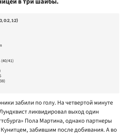
ницей в три шайбы.
 0:2, 1:2)
л
(40/41)
)
6
38)
ники забили по голу. На четвертой минуте
Лундквист
ликвидировал выход один
ттсбурга»
Пола Мартина
, однако партнеры
 Кунитцем, забившим после добивания. А во