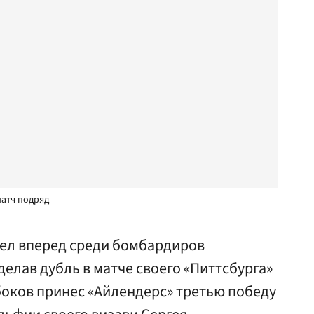
матч подряд
ел вперед среди бомбардиров
делав дубль в матче своего «Питтсбурга»
боков принес «Айлендерс» третью победу