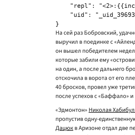
    "repl": "<2>:{{inc
    "uid": "_uid_39693
На сей раз Бобровский, удач
выручил в поединке с «Айленд
он вышел победителем неделю
которые забили ему «острови
на один, а после дальнего б
отскочила в ворота от его пле
40 бросков, провел уже трет
после успехов с «Баффало» и
«Эдмонтон»
Николая Хабибу
пропустив одну-единственную
Дацюк
в Аризоне отдал две п