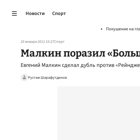
Новости
Спорт
Покушение на гл
20 января 2012 10:27
Спорт
Малкин поразил «Боль
Евгений Малкин сделал дубль против «Рейндже
Рустам Шарафутдинов