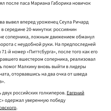
нял после паса Мариана Габорика новичок
ова вывел вперед уроженец Сеула Ричард
в середине 20-минутки: россиянин
зоне соперника, ложным движением обманул
ворота с неудобной руки. На предпоследней
71-й номер «Питтсбурга», после того как его
гравшего вшестером соперника, реализовал
ль помог Малкину вновь выйти в лидеры
ата, оторвавшись на два очка от шведа
а».
 двух российских голкиперов.
Евгений
с» одержал уверенную победу
овского
.