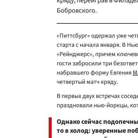
кряду, переиграв в Филаде
Бобровского.
«Питтсбург» одержал уже чет
старта с начала января. В Н
«Рейнджерс», причем ключевы
гости забросили три безотве
набравшего форму Евгения
М
четвертый матч кряду.
В первых двух встречах сосед
праздновали нью-йоркцы, кот
Однако сейчас подопечны
то в холод: уверенные п