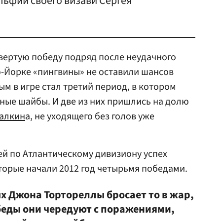
льфии своего визави Сергея
вертую победу подряд после неудачного
ью-Йорке «пингвины» не оставили шансов
м в игре стал третий период, в котором
тные шайбы. И две из них пришлись на долю
алкин
а, не уходящего без голов уже
ей по Атлантическому дивизиону успех
орые начали 2012 год четырьмя победами.
х Джона Тортореллы бросает то в жар,
обеды они чередуют с поражениями,