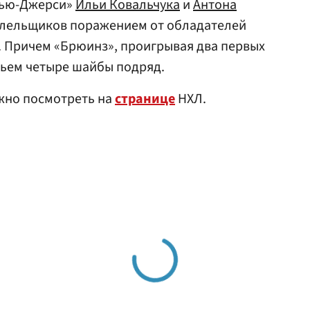
«Нью-Джерси»
Ильи Ковальчука
и
Антона
олельщиков поражением от обладателей
4. Причем «Брюинз», проигрывая два первых
етьем четыре шайбы подряд.
жно посмотреть на
странице
НХЛ.