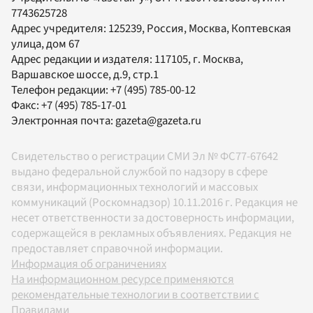
7743625728
Адрес учредителя: 125239, Россия, Москва, Коптевская
улица, дом 67
Адрес редакции и издателя:
117105
, г.
Москва
,
Варшавское шоссе, д.9, стр.1
Телефон редакции:
+7 (495) 785-00-12
Факс:
+7 (495) 785-17-01
Электронная почта:
gazeta@gazeta.ru
Свидетельство о регистрации СМИ Эл № ФС77-67642
выдано федеральной службой по надзору в сфере
связи, информационных технологий и массовых
коммуникаций (Роскомнадзор) 10.11.2016 г. Редакция не
несет ответственности за достоверность информации,
содержащейся в рекламных объявлениях. Редакция не
предоставляет справочной информации.
Информация об ограничениях
На информационном ресурсе применяются
рекомендательные технологии в соответствии с
Правилами