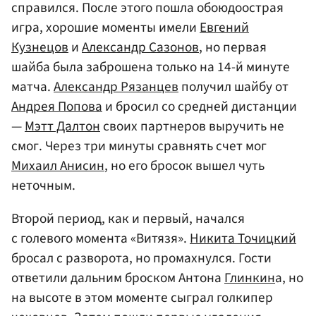
справился. После этого пошла обоюдоострая
игра, хорошие моменты имели
Евгений
Кузнецов
и
Александр Сазонов
, но первая
шайба была заброшена только на 14-й минуте
матча.
Александр Рязанцев
получил шайбу от
Андрея Попова
и бросил со средней дистанции
—
Мэтт Далтон
своих партнеров выручить не
смог. Через три минуты сравнять счет мог
Михаил Анисин
, но его бросок вышел чуть
неточным.
Второй период, как и первый, начался
с голевого момента «Витязя».
Никита Точицкий
бросал с разворота, но промахнулся. Гости
ответили дальним броском Антона
Глинкин
а, но
на высоте в этом моменте сыграл голкипер