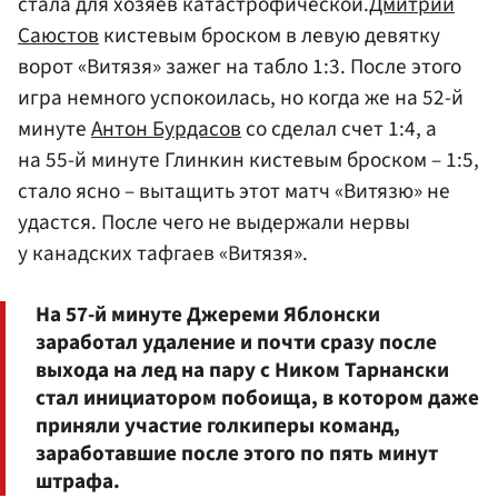
стала для хозяев катастрофической.
Дмитрий
Саюстов
кистевым броском в левую девятку
ворот «Витязя» зажег на табло 1:3. После этого
игра немного успокоилась, но когда же на 52-й
минуте
Антон Бурдасов
со сделал счет 1:4, а
на 55-й минуте Глинкин кистевым броском – 1:5,
стало ясно – вытащить этот матч «Витязю» не
удастся. После чего не выдержали нервы
у канадских тафгаев «Витязя».
На 57-й минуте Джереми Яблонски
заработал удаление и почти сразу после
выхода на лед на пару с Ником Тарнански
стал инициатором побоища, в котором даже
приняли участие голкиперы команд,
заработавшие после этого по пять минут
штрафа.