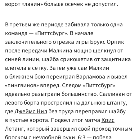
ворот «лавин» больше осечек не допустил.
В третьем же периоде забивала только одна
команда — «Питтсбург». В начале
заключительного отрезка игры Брукс Орпик
после передачи Малкина мощно щелкнул от
синей линии, шайба срикошетив от защитника
влетела в сетку. Затем уже сам Малкин
в ближнем бою переиграл Варламова и вывел
«пингвинов» вперед. Следом «Питтсбург»
идеально разыграли большинство. Салливан от
левого борта прострелил на дальнюю штангу,
где
Джеймс Нил
без труда переправил шайбу
в пустые ворота. Подвел итог матча
Крис
Летанг
, который завершил свой проход точным
броском с неудобной руки. 6:3 — победа