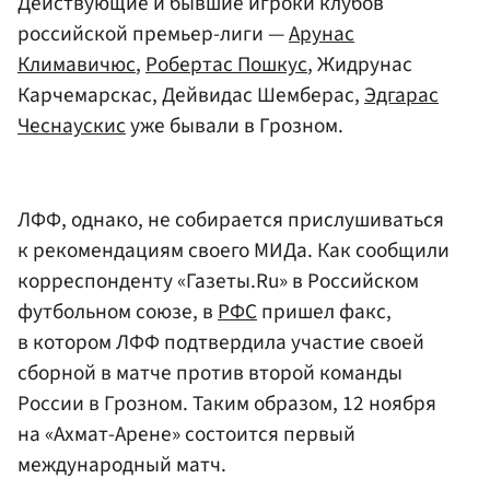
Действующие и бывшие игроки клубов
российской премьер-лиги —
Арунас
Климавичюс
,
Робертас Пошкус
, Жидрунас
Карчемарскас, Дейвидас Шемберас,
Эдгарас
Чеснаускис
уже бывали в Грозном.
ЛФФ, однако, не собирается прислушиваться
к рекомендациям своего МИДа. Как сообщили
корреспонденту «Газеты.Ru» в Российском
футбольном союзе, в
РФС
пришел факс,
в котором ЛФФ подтвердила участие своей
сборной в матче против второй команды
России в Грозном. Таким образом, 12 ноября
на «Ахмат-Арене» состоится первый
международный матч.