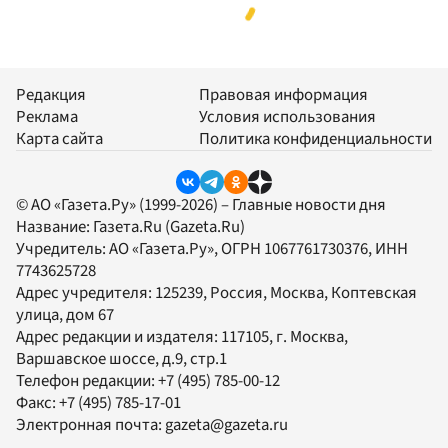
Редакция
Правовая информация
Реклама
Условия использования
Карта сайта
Политика конфиденциальности
© АО «Газета.Ру» (1999-2026) – Главные новости дня
Название:
Газета.Ru
(Gazeta.Ru)
Учредитель:
АО «Газета.Ру»
, ОГРН 1067761730376, ИНН
7743625728
Адрес учредителя: 125239, Россия, Москва, Коптевская
улица, дом 67
Адрес редакции и издателя:
117105
, г.
Москва
,
Варшавское шоссе, д.9, стр.1
Телефон редакции:
+7 (495) 785-00-12
Факс:
+7 (495) 785-17-01
Электронная почта:
gazeta@gazeta.ru