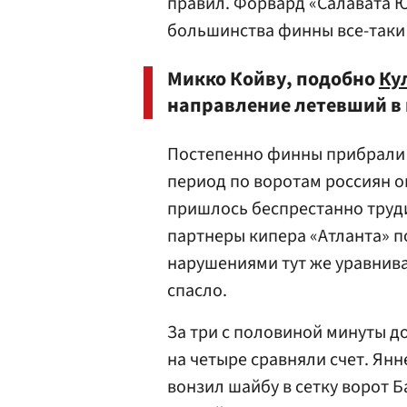
правил. Форвард «Салавата Юл
большинства финны все-таки
Микко Койву, подобно
Ку
направление летевший в 
Постепенно финны прибрали и
период по воротам россиян он
пришлось беспрестанно труди
партнеры кипера «Атланта» п
нарушениями тут же уравнива
спасло.
За три с половиной минуты д
на четыре сравняли счет. Ян
вонзил шайбу в сетку ворот Б