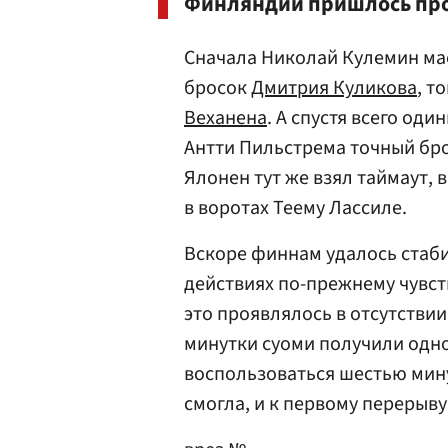
Финляндии пришлось прои
Сначала Николай Кулемин ма
бросок
Дмитрия Куликова
, т
Веханена
. А спустя всего од
Антти Пильстрема точный бр
Ялонен тут же взял таймаут, 
в воротах Теему Лассиле.
Вскоре финнам удалось стаби
действиях по-прежнему чувст
это проявлялось в отсутстви
минутки суоми получили одно
воспользоваться шестью мин
смогла, и к первому перерыву