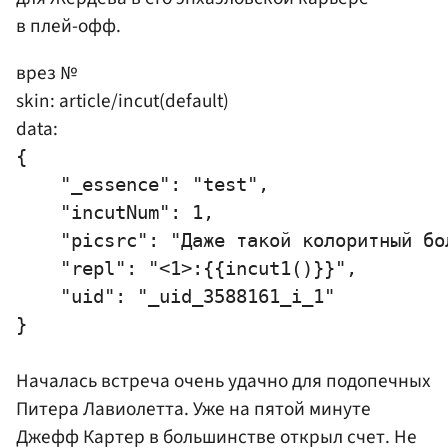
в плей-офф.
врез №
skin: article/incut(default)
data:
{

    "_essence": "test",

    "incutNum": 1,

    "picsrc": "Даже такой колоритный бо
    "repl": "<1>:{{incut1()}}",

    "uid": "_uid_3588161_i_1"

Началась встреча очень удачно для подопечных
Питера Лавиолетта. Уже на пятой минуте
Джефф Картер
в большинстве открыл счет. Не