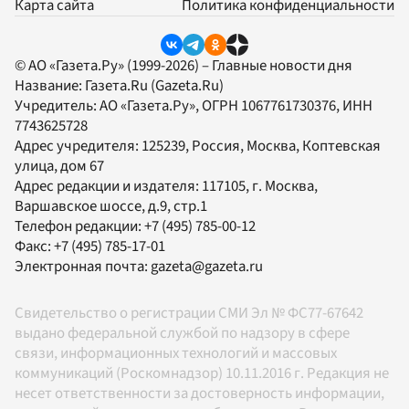
Карта сайта
Политика конфиденциальности
© АО «Газета.Ру» (1999-2026) – Главные новости дня
Название:
Газета.Ru
(Gazeta.Ru)
Учредитель:
АО «Газета.Ру»
, ОГРН 1067761730376, ИНН
7743625728
Адрес учредителя: 125239, Россия, Москва, Коптевская
улица, дом 67
Адрес редакции и издателя:
117105
, г.
Москва
,
Варшавское шоссе, д.9, стр.1
Телефон редакции:
+7 (495) 785-00-12
Факс:
+7 (495) 785-17-01
Электронная почта:
gazeta@gazeta.ru
Свидетельство о регистрации СМИ Эл № ФС77-67642
выдано федеральной службой по надзору в сфере
связи, информационных технологий и массовых
коммуникаций (Роскомнадзор) 10.11.2016 г. Редакция не
несет ответственности за достоверность информации,