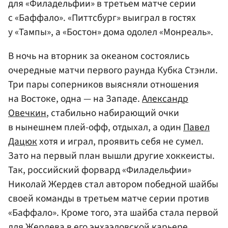
для «Филадельфии» в третьем матче серии
с «Баффало». «Питтсбург» выиграл в гостях
у «Тампы», а «Бостон» дома одолел «Монреаль».
В ночь на вторник за океаном состоялись
очередные матчи первого раунда Кубка Стэнли.
Три пары соперников выясняли отношения
на Востоке, одна — на Западе.
Александр
Овечкин
, стабильно набирающий очки
в нынешнем плей-офф, отдыхал, а один
Павел
Дацюк
хотя и играл, проявить себя не сумел.
Зато на первый план вышли другие хоккеисты.
Так, российский форвард «Филадельфии»
Николай Жердев стал автором победной шайбы
своей команды в третьем матче серии против
«Баффало». Кроме того, эта шайба стала первой
для Жердева в его энхаэловской карьере