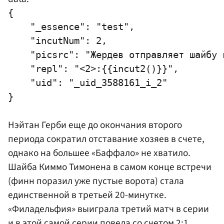
{

    "_essence": "test",

    "incutNum": 2,

    "picsrc": "Жердев отправляет шайбу 
    "repl": "<2>:{{incut2()}}",

    "uid": "_uid_3588161_i_2"

Нэйтан Герби еще до окончания второго
периода сократил отставание хозяев в счете,
однако на большее «Баффало» не хватило.
Шайба
Киммо Тимонена
в самом конце встречи
(финн поразил уже пустые ворота) стала
единственной в третьей 20-минутке.
«Филадельфия» выиграла третий матч в серии
и в этой самой серии повела со счетом 2:1.