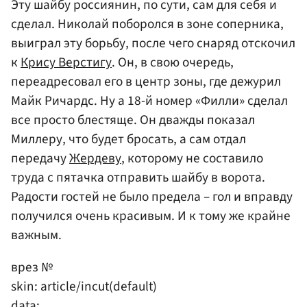
Эту шайбу россиянин, по сути, сам для себя и
сделал. Николай поборолся в зоне соперника,
выиграл эту борьбу, после чего снаряд отскочил
к
Крису Верстигу
. Он, в свою очередь,
переадресовал его в центр зоны, где дежурил
Майк Ричардс. Ну а 18-й номер «Филли» сделал
все просто блестяще. Он дважды показал
Миллеру, что будет бросать, а сам отдал
передачу
Жердеву
, которому не составило
труда с пятачка отправить шайбу в ворота.
Радости гостей не было предела – гол и вправду
получился очень красивым. И к тому же крайне
важным.
врез №
skin: article/incut(default)
data: