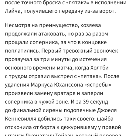
после точного броска с «пятака» в исполнении
Лэйча, получившего передачу из-за ворот.
Несмотря на преимущество, хозяева
продолжали атаковать, но раз за разом
прощали соперника, за что в концовке
поплатились. Первый тревожный звоночек
прозвучал за три минуты до истечения
основного времени матча, когда Холтби
с трудом отразил выстрел с «пятака». После
удаления
Маркуса Юханссона
«ястребы»
произвели замену вратаря и заперли
соперника в чужой зоне. И за 39 секунд
до финальной сирены подопечные Джоеля
Кенневилля добились-таки своего: шайба
отскочила от борта к дежурившему у правой
штанги Джонатану Тейвзу, который перевел