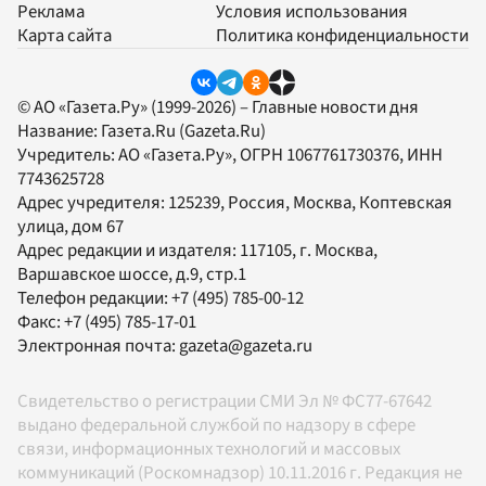
Реклама
Условия использования
Карта сайта
Политика конфиденциальности
© АО «Газета.Ру» (1999-2026) – Главные новости дня
Название:
Газета.Ru
(Gazeta.Ru)
Учредитель:
АО «Газета.Ру»
, ОГРН 1067761730376, ИНН
7743625728
Адрес учредителя: 125239, Россия, Москва, Коптевская
улица, дом 67
Адрес редакции и издателя:
117105
, г.
Москва
,
Варшавское шоссе, д.9, стр.1
Телефон редакции:
+7 (495) 785-00-12
Факс:
+7 (495) 785-17-01
Электронная почта:
gazeta@gazeta.ru
Свидетельство о регистрации СМИ Эл № ФС77-67642
выдано федеральной службой по надзору в сфере
связи, информационных технологий и массовых
коммуникаций (Роскомнадзор) 10.11.2016 г. Редакция не