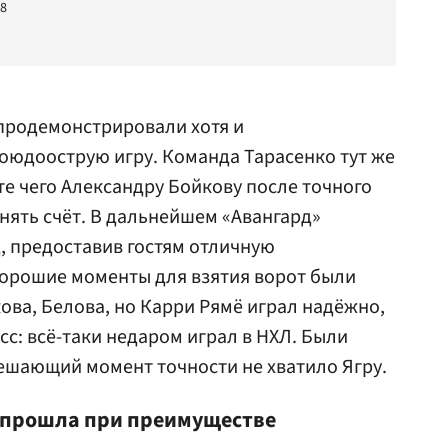
08
продемонстрировали хотя и
оюдоострую игру. Команда Тарасенко тут же
те чего
Александру Бойкову
после точного
нять счёт. В дальнейшем «Авангард»
, предоставив гостям отличную
Хорошие моменты для взятия ворот были
кова, Белова, но Карри Рямё играл надёжно,
с: всё-таки недаром играл в НХЛ. Были
 решающий момент точности не хватило Ягру.
 прошла при преимуществе