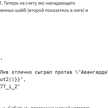
 Теперь на счету экс-нападающего
енных шайб (второй показатель в лиге) и
,

Лив отлично сыграл против \"Авангарда\
ut2()}}",

77_i_2"
