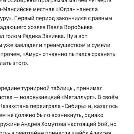
» и «Сибирью» программа матчей четверга
ты-Мансийске местная «Югра» нанесла
уру». Первый период закончился с равным
падающего хозяев
Павла Воробьёва
ил голом
Радика Закиева
. Ну а вот
 уже завладели преимуществом и сумели
Впрочем, «Амур» отчаянно пытался сравнять
лать этого.
середине турнирной таблицы, принимал
нства — новокузнецкий «Металлург». В своём
Казахстана переиграла «Сибирь» и, казалось
лем не должно было возникнуть, однако
 дружине
Андрея Хомутова
настоящий бой, но
ргу» в овертайме принесла шайба
Алексея