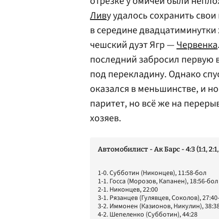
отрезке у омичей были неплох
Лив
у удалось сохранить свои
в середине двадцатиминутки х
чешский дуэт Ягр —
Червенка
последний забросил первую в
под перекладину. Однако спус
оказался в меньшинстве, и н
паритет, но всё же на переры
хозяев.
Автомобилист - Ак Барс - 4:3 (1:1, 2:1, 
1-0. Субботин (Никонцев), 11:58-бол
1-1. Госса (Морозов, Капанен), 18:56-бол
2-1. Никонцев, 22:00
3-1. Рязанцев (Гулявцев, Соколов), 27:40
3-2. Иммонен (Казионов, Никулин), 38:3
4-2. Шепеленко (Субботин), 44:28