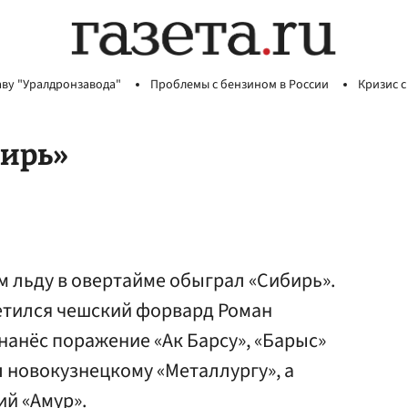
аву "Уралдронзавода"
Проблемы с бензином в России
Кризис с
бирь»
м льду в овертайме обыграл «Сибирь».
метился чешский форвард Роман
нанёс поражение «Ак Барсу», «Барыс»
 новокузнецкому «Металлургу», а
й «Амур».