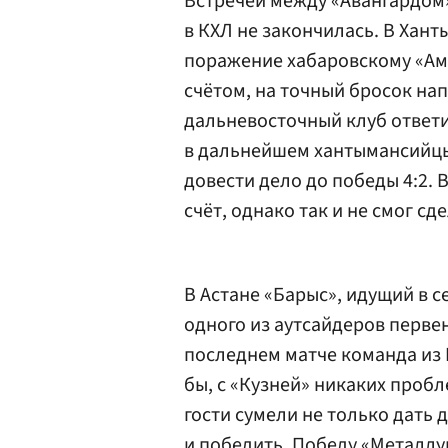
Встречей между «Авангардом
в КХЛ не закончилась. В Хан
поражение хабаровскому «Ам
счётом, на точный бросок на
дальневосточный клуб ответ
в дальнейшем хантымансийцы
довести дело до победы 4:2. 
счёт, однако так и не смог сде
В Астане «Барыс», идущий в 
одного из аутсайдеров перве
последнем матче команда из 
бы, с «Кузней» никаких проб
гости сумели не только дать
и победить. Победу «Металлу