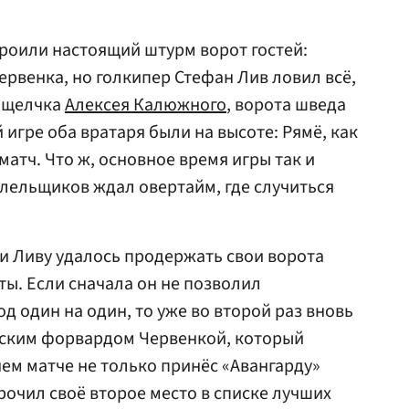
роили настоящий штурм ворот гостей:
ервенка, но голкипер Стефан Лив ловил всё,
е щелчка
Алексея Калюжного
, ворота шведа
й игре оба вратаря были на высоте: Рямё, как
матч. Что ж, основное время игры так и
олельщиков ждал овертайм, где случиться
и Ливу удалось продержать свои ворота
ты. Если сначала он не позволил
д один на один, то уже во второй раз вновь
шским форвардом Червенкой, который
ем матче не только принёс «Авангарду»
рочил своё второе место в списке лучших