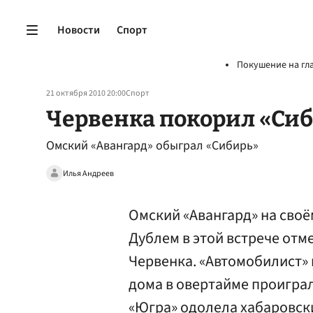
Новости
Спорт
Покушение на гл
21 октября 2010 20:00
Спорт
Червенка покорил «Си
Омский «Авангард» обыграл «Сибирь»
Илья Андреев
Омский «Авангард» на своё
Дублем в этой встрече от
Червенка. «Автомобилист» 
дома в овертайме проиграл
«Югра» одолела хабаровски