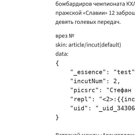
бомбардиров чемпионата КХЛ.
пражской «Славии» 12 заброш
девять голевых передач.
врез №
skin: article/incut(default)
data:
{

    "_essence": "test"
    "incutNum": 2,

    "picsrc": "Стефан 
    "repl": "<2>:{{inc
    "uid": "_uid_34306