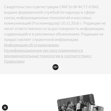
Свидетельство о регистрации СМИ Эл № ФС77-67642
выдано федеральной службой по надзору в сфере
связи, информационных технологий и массовых
коммуникаций (Роскомнадзор) 10.11.2016 г. Редакция не
несет ответственности за достоверность информации,
содержащейся в рекламных объявлениях. Редакция не
предоставляет справочной информации.
Информация об ограничениях
На информационном ресурсе применяются
рекомендательные технологии в соответствии с
Правилами
18+