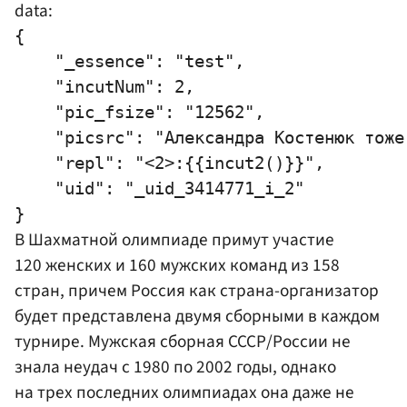
data:
{

    "_essence": "test",

    "incutNum": 2,

    "pic_fsize": "12562",

    "picsrc": "Александра Костенюк тоже
    "repl": "<2>:{{incut2()}}",

    "uid": "_uid_3414771_i_2"

В Шахматной олимпиаде примут участие
120 женских и 160 мужских команд из 158
стран, причем Россия как страна-организатор
будет представлена двумя сборными в каждом
турнире. Мужская сборная СССР/России не
знала неудач с 1980 по 2002 годы, однако
на трех последних олимпиадах она даже не