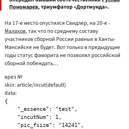
Пономарев
, триумфатор «Дортмунда».
На 17-е место опустился Свидлер, на 20-е -
Малахов
, так что по среднему составу
участников сборной России равных в Ханты-
Мансийске не будет. Вот только в предыдущие
годы статус фаворита не позволял российской
сборной побеждать…
врез №
skin: article/incut(default)
data:
{

    "_essence": "test",

    "incutNum": 1,

    "pic_fsize": "14241",
