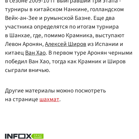
в сезоне 2009-10 гг выигравший три этапа -
турниры в китайском Нанкине, голландском
Вейк-ан-Зее и румынской Базне. Еще два
участника определятся по итогам турнира
в Шанхае, где, помимо Крамника, выступают
Левон Аронян,
Алексей Широв
из Испании и
китаец
Ван Хао
. В первом туре Аронян черными
победил Ван Хао, тогда как Крамник и Широв
сыграли вничью.
Другие материалы можно посмотреть
на странице
шахмат
.