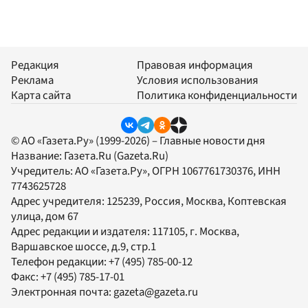
Редакция
Правовая информация
Реклама
Условия использования
Карта сайта
Политика конфиденциальности
© АО «Газета.Ру» (1999-2026) – Главные новости дня
Название:
Газета.Ru
(Gazeta.Ru)
Учредитель:
АО «Газета.Ру»
, ОГРН 1067761730376, ИНН
7743625728
Адрес учредителя: 125239, Россия, Москва, Коптевская
улица, дом 67
Адрес редакции и издателя:
117105
, г.
Москва
,
Варшавское шоссе, д.9, стр.1
Телефон редакции:
+7 (495) 785-00-12
Факс:
+7 (495) 785-17-01
Электронная почта:
gazeta@gazeta.ru