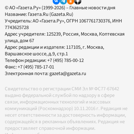
© АО «Газета.Ру» (1999-2026) – Главные новости дня
Название:
Газета.Ru
(Gazeta.Ru)
Учредитель:
АО «Газета.Ру»
, ОГРН 1067761730376, ИНН
7743625728
Адрес учредителя: 125239, Россия, Москва, Коптевская
улица, дом 67
Адрес редакции и издателя:
117105
, г.
Москва
,
Варшавское шоссе, д.9, стр.1
Телефон редакции:
+7 (495) 785-00-12
Факс:
+7 (495) 785-17-01
Электронная почта:
gazeta@gazeta.ru
Свидетельство о регистрации СМИ Эл № ФС77-67642
выдано федеральной службой по надзору в сфере
связи, информационных технологий и массовых
коммуникаций (Роскомнадзор) 10.11.2016 г. Редакция не
несет ответственности за достоверность информации,
содержащейся в рекламных объявлениях. Редакция не
предоставляет справочной информации.