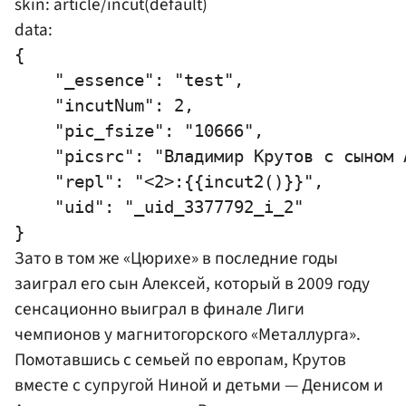
skin: article/incut(default)
data:
{

    "_essence": "test",

    "incutNum": 2,

    "pic_fsize": "10666",

    "picsrc": "Владимир Крутов с сыном 
    "repl": "<2>:{{incut2()}}",

    "uid": "_uid_3377792_i_2"

Зато в том же «Цюрихе» в последние годы
заиграл его сын Алексей, который в 2009 году
сенсационно выиграл в финале Лиги
чемпионов у магнитогорского «Металлурга».
Помотавшись с семьей по европам, Крутов
вместе с супругой Ниной и детьми — Денисом и