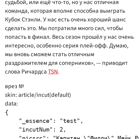
судьбой, или ещё что-то, но у нас отличная
команда, которая вполне способна выиграть
Кубок Стэнли. У нас есть очень хороший шанс
сделать это. Мы потратили много сил, чтобы
попасть в финал. Весь сезон прошёл у нас очень
интересно, особенно серия плей-офф. Думаю,
мы вновь сможем стать отличным
раздражителем для соперников», — приводит
слова Ричардса
TSN
.
врез №
skin: article/incut(default)
data:
{

    "_essence": "test",

    "incutNum": 2,

    "picsrc": "Капитан \"Филли\" Майк Р