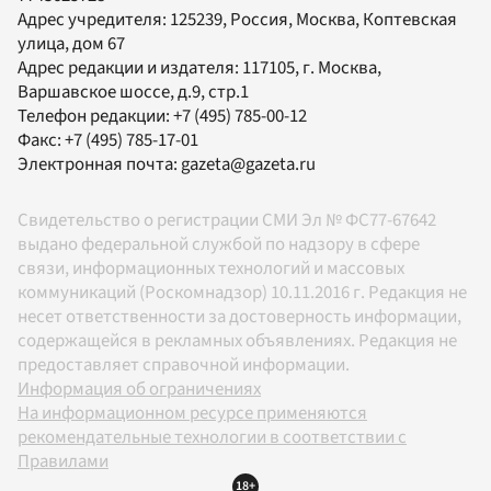
Адрес учредителя: 125239, Россия, Москва, Коптевская
улица, дом 67
Адрес редакции и издателя:
117105
, г.
Москва
,
Варшавское шоссе, д.9, стр.1
Телефон редакции:
+7 (495) 785-00-12
Факс:
+7 (495) 785-17-01
Электронная почта:
gazeta@gazeta.ru
Свидетельство о регистрации СМИ Эл № ФС77-67642
выдано федеральной службой по надзору в сфере
связи, информационных технологий и массовых
коммуникаций (Роскомнадзор) 10.11.2016 г. Редакция не
несет ответственности за достоверность информации,
содержащейся в рекламных объявлениях. Редакция не
предоставляет справочной информации.
Информация об ограничениях
На информационном ресурсе применяются
рекомендательные технологии в соответствии с
Правилами
18+