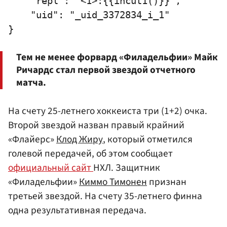
    "repl": "<1>:{{incut1()}}",

    "uid": "_uid_3372834_i_1"

Тем не менее форвард «Филадельфии»
Майк
Ричардс
стал первой звездой отчетного
матча.
На счету 25-летнего хоккеиста три (1+2) очка.
Второй звездой назван правый крайний
«Флайерс»
Клод Жиру
, который отметился
голевой передачей, об этом сообщает
официальный сайт
НХЛ. Защитник
«Филадельфии»
Киммо Тимонен
признан
третьей звездой. На счету 35-летнего финна
одна результативная передача.