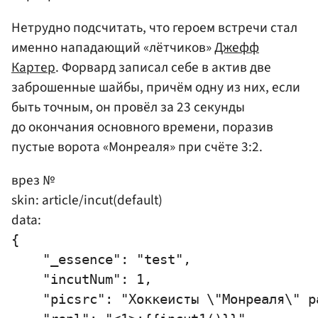
Нетрудно подсчитать, что героем встречи стал
именно нападающий «лётчиков»
Джефф
Картер
. Форвард записал себе в актив две
заброшенные шайбы, причём одну из них, если
быть точным, он провёл за 23 секунды
до окончания основного времени, поразив
пустые ворота «Монреаля» при счёте 3:2.
врез №
skin: article/incut(default)
data:
{

    "_essence": "test",

    "incutNum": 1,

    "picsrc": "Хоккеисты \"Монреаля\" ра