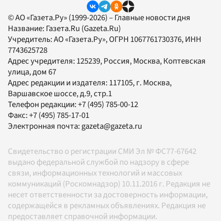
© АО «Газета.Ру» (1999-2026) – Главные новости дня
Название:
Газета.Ru
(Gazeta.Ru)
Учредитель:
АО «Газета.Ру»
, ОГРН 1067761730376, ИНН
7743625728
Адрес учредителя: 125239, Россия, Москва, Коптевская
улица, дом 67
Адрес редакции и издателя:
117105
, г.
Москва
,
Варшавское шоссе, д.9, стр.1
Телефон редакции:
+7 (495) 785-00-12
Факс:
+7 (495) 785-17-01
Электронная почта:
gazeta@gazeta.ru
Свидетельство о регистрации СМИ Эл № ФС77-67642
выдано федеральной службой по надзору в сфере
связи, информационных технологий и массовых
коммуникаций (Роскомнадзор) 10.11.2016 г. Редакция не
несет ответственности за достоверность информации,
содержащейся в рекламных объявлениях. Редакция не
предоставляет справочной информации.