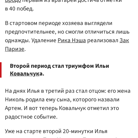
Бродо
первым из вратарей достичь отметки
в 40 побед.
В стартовом периоде хозяева выглядели
предпочтительнее, но смогли отличиться лишь
однажды. Удаление
Рика Нэша
реализовал
Зак
Паризе
.
Второй период стал триумфом Ильи
Ковальчук
а.
На днях Илья в третий раз стал отцом: его жена
Николь родила ему сына, которого назвали
Артем. И вот теперь Ковальчук отметил это
радостное событие.
Уже на старте второй 20-минутки Илья