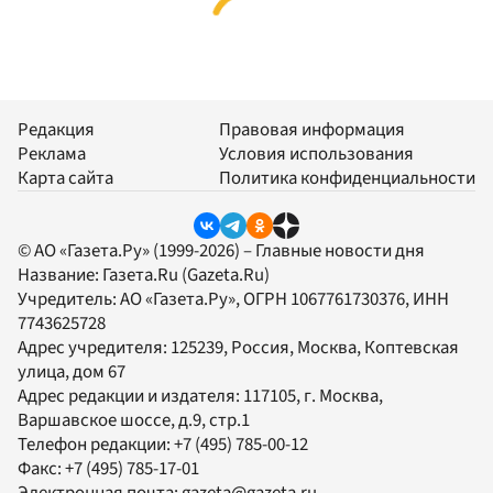
Редакция
Правовая информация
Реклама
Условия использования
Карта сайта
Политика конфиденциальности
© АО «Газета.Ру» (1999-2026) – Главные новости дня
Название:
Газета.Ru
(Gazeta.Ru)
Учредитель:
АО «Газета.Ру»
, ОГРН 1067761730376, ИНН
7743625728
Адрес учредителя: 125239, Россия, Москва, Коптевская
улица, дом 67
Адрес редакции и издателя:
117105
, г.
Москва
,
Варшавское шоссе, д.9, стр.1
Телефон редакции:
+7 (495) 785-00-12
Факс:
+7 (495) 785-17-01
Электронная почта:
gazeta@gazeta.ru