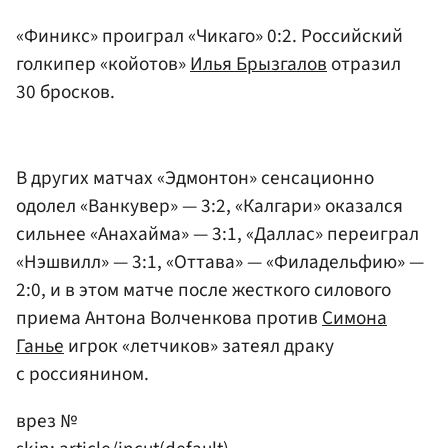
«Финикс» проиграл «Чикаго» 0:2. Российский
голкипер «койотов»
Илья Брызгалов
отразил
30 бросков.
В других матчах «Эдмонтон» сенсационно
одолел «Ванкувер» — 3:2, «Калгари» оказался
сильнее «Анахайма» — 3:1, «Даллас» переиграл
«Нэшвилл» — 3:1, «Оттава» — «Филадельфию» —
2:0, и в этом матче после жесткого силового
приема Антона Волченкова против
Симона
Ганье
игрок «летчиков» затеял драку
с россиянином.
врез №