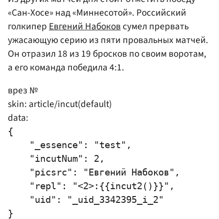
«Сан-Хосе» над «Миннесотой». Российский
голкипер
Евгений Набоков
сумел прервать
ужасающую серию из пяти провальных матчей.
Он отразил 18 из 19 бросков по своим воротам,
а его команда победила 4:1.
врез №
skin: article/incut(default)
data:
{

    "_essence": "test",

    "incutNum": 2,

    "picsrc": "Евгений Набоков",

    "repl": "<2>:{{incut2()}}",

    "uid": "_uid_3342395_i_2"
