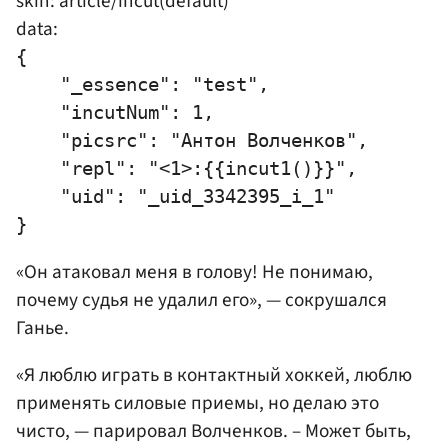
skin: article/incut(default)
data:
{

    "_essence": "test",

    "incutNum": 1,

    "picsrc": "Антон Волченков",

    "repl": "<1>:{{incut1()}}",

    "uid": "_uid_3342395_i_1"

«Он атаковал меня в голову! Не понимаю,
почему судья не удалил его», — сокрушался
Ганье.
«Я люблю играть в контактный хоккей, люблю
применять силовые приемы, но делаю это
чисто, — парировал Волченков. – Может быть,