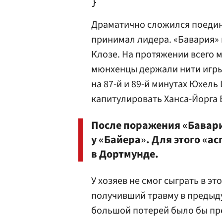
Драматично сложился поедин
принимал лидера. «Бавария» 
Клозе. На протяжении всего м
мюнхенцы держали нити игры 
на 87-й и 89-й минутах Юхель
капитулировать Ханса-Йорга 
После поражения «Бавар
у «Байера». Для этого «
в Дортмунде.
У хозяев не смог сыграть в э
получивший травму в предыду
большой потерей было бы пр