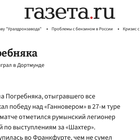
аву "Уралдронзавода"
Проблемы с бензином в России
Кризис с
ребняка
играл в Дортмунде
а Погребняка, отыгравшего все
ал победу над «Ганновером» в 27-м туре
 матче отметился румынский легионер
 по выступлениям за «Шахтер».
пилась во Франкфурте, чем не сумел