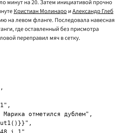
о минут на 20. Затем инициативой прочно
инуте
Кристиан Молинаро
и
Александр Глеб
ию на левом фланге. Последовала навесная
анги, где оставленный без присмотра
ловой переправил мяч в сетку.
,

1",

 Марика отметился дублем",

ut1()}}",

48_i_1"
