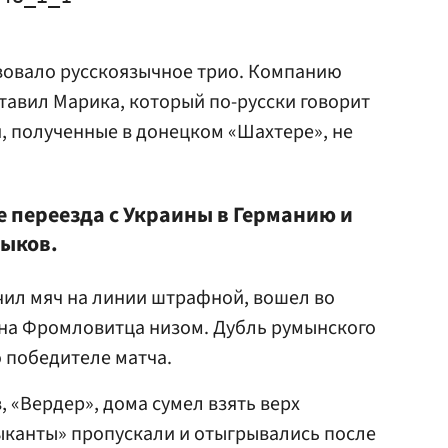
вовало русскоязычное трио. Компанию
ставил Марика, который по-русски говорит
и, полученные в донецком «Шахтере», не
е переезда с Украины в Германию и
выков.
чил мяч на линии штрафной, вошел во
на Фромловитца низом. Дубль румынского
о победителе матча.
 «Вердер», дома сумел взять верх
ыканты» пропускали и отыгрывались после