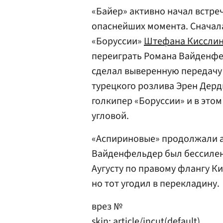
«Байер» активно начал встре
опаснейших момента. Сначал
«Боруссии»
Штефана Кисслин
переиграть Романа Вайденфел
сделал выверенную передачу
турецкого розлива Эрен Дерд
голкипер «Боруссии» и в этом
угловой.
«Аспириновые» продолжали а
Вайденфельдер был бессилен
Аугусту по правому флангу К
но тот угодил в перекладину.
врез №
skin: article/incut(default)