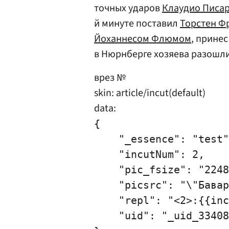
точных ударов
Клаудио Писа
й минуте поставил
Торстен Ф
Йоханнесом Флюмом
, прине
в Нюрнберге хозяева разошл
врез №
skin: article/incut(default)
data:
{

    "_essence": "test"
    "incutNum": 2,

    "pic_fsize": "2248
    "picsrc": "\"Бавар
    "repl": "<2>:{{inc
    "uid": "_uid_33408