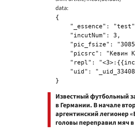
data:
{

    "_essence": "test"
    "incutNum": 3,

    "pic_fsize": "3085
    "picsrc": "Кевин К
    "repl": "<3>:{{inc
    "uid": "_uid_33408
Известный футбольный за
в Германии. В начале вто
аргентинский легионер «
головы переправил мяч в 