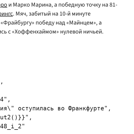
рро
и Марко Марина, а победную точку на 81-
рингс
. Мяч, забитый на 10-й минуте
с «Фрайбургу» победу над «Майнцем», а
ись с «Хоффенхаймом» нулевой ничьей.
,

4",

ия\" оступилась во Франкфурте",

ut2()}}",

48_i_2"
