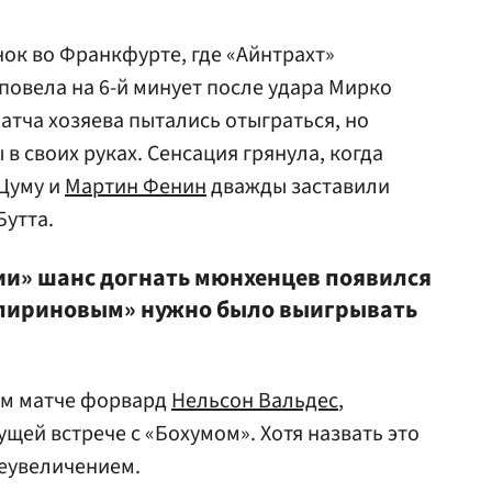
ок во Франкфурте, где «Айнтрахт»
повела на 6-й минует после удара Мирко
атча хозяева пытались отыграться, но
в своих руках. Сенсация грянула, когда
 Цуму и
Мартин Фенин
дважды заставили
Бутта.
ии» шанс догнать мюнхенцев появился
аспириновым» нужно было выигрывать
том матче форвард
Нельсон Вальдес
,
щей встрече с «Бохумом». Хотя назвать это
еувеличением.