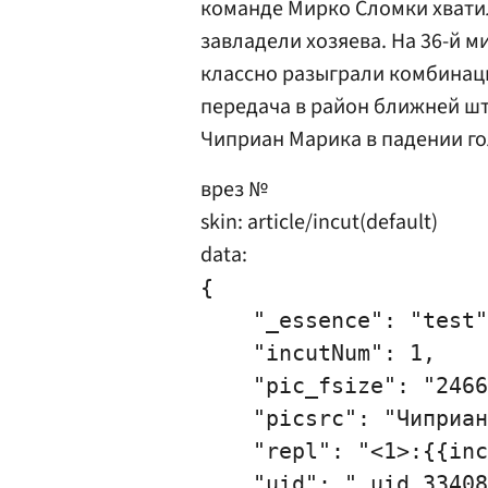
команде Мирко Сломки хватил
завладели хозяева. На 36-й м
классно разыграли комбинац
передача в район ближней шт
Чиприан Марика в падении го
врез №
skin: article/incut(default)
data:
{

    "_essence": "test"
    "incutNum": 1,

    "pic_fsize": "2466
    "picsrc": "Чиприан
    "repl": "<1>:{{inc
    "uid": "_uid_33408