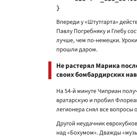
Впереди у «Штутгарта» дейст
Павлу Погребняку и Глебу со
лучше, чем по-немецки. Урок
прошли даром.
Не растерял Марика посл
своих бомбардирских на
На 54-й минуте Чиприан полу
вратарскую и пробил Флореа
легионера снял все вопросы 
Другой неудачник еврокубков,
над «Бохумом». Дважды «муз