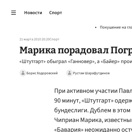
Новости
Спорт
Покушение на гл
21 марта 2010 20:20
Спорт
Марика порадовал Пог
«Штутгарт» обыграл «Ганновер», а «Байер» про
Борис Ходоровский
Рустам Шарафутдинов
При активном участии Павл
90 минут, «Штутгарт» одерж
бундеслиги. Дублем в этом
Чиприан Марика, известный
«Бавария» неожиданно осту