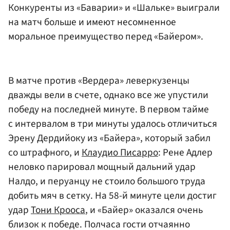
Конкуренты из «Баварии» и «Шальке» выиграли
на матч больше и имеют несомненное
моральное преимущество перед «Байером».
В матче против «Вердера» леверкузенцы
дважды вели в счете, однако все же упустили
победу на последней минуте. В первом тайме
с интервалом в три минуты удалось отличиться
Эрену Дердийоку из «Байера», который забил
со штрафного, и
Клаудио Писарро
: Рене Адлер
неловко парировал мощный дальний удар
Налдо, и перуанцу не стоило большого труда
добить мяч в сетку. На 58-й минуте цели достиг
удар
Тони Крооса
, и «Байер» оказался очень
близок к победе. Полчаса гости отчаянно