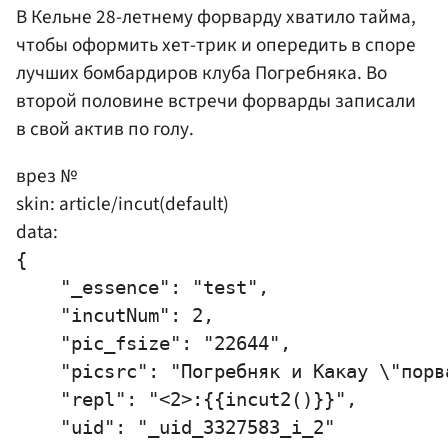
В Кельне 28-летнему форварду хватило тайма,
чтобы оформить хет-трик и опередить в споре
лучших бомбардиров клуба Погребняка. Во
второй половине встречи форварды записали
в свой актив по голу.
врез №
skin: article/incut(default)
data:
{

    "_essence": "test",

    "incutNum": 2,

    "pic_fsize": "22644",

    "picsrc": "Погребняк и Какау \"порв
    "repl": "<2>:{{incut2()}}",

    "uid": "_uid_3327583_i_2"
