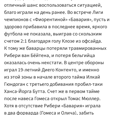
отличный шанс воспользоваться ситуацией,
благо играли на день ранее. Во встрече Лиги
чемпионов с «Фиорентиной» «Бавария», пусть и
здорово прибавила в последнее время, яркого
футбола не показала, выиграв со скользким
счетом 2:1 благодаря голу Клозе из офсайда.
К тому же баварцы потеряли травмированных
Рибери ван Бёйтена, и потеря бельгийца
оказалась очень некстати. В центре обороны
играл 19-летний
Диего Контенто
, и именно
из этой зоны в начале второго тайма
Илкай
Гюндоган
с третьего добивания пробил-таки
Ханса-Йорга Бутта. Счет же в первом тайме
после навеса Гомеса открыл
Томас Мюллер
.
Хотя в отсутствие Рибери «Бавария» играла
в два форварда (Гомеса и Олича), забить