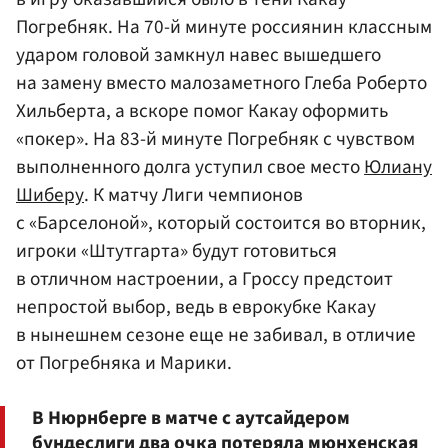
Погребняк. На 70-й минуте россиянин классным
ударом головой замкнул навес вышедшего
на замену вместо малозаметного Глеба Роберто
Хильберта, а вскоре помог Какау оформить
«покер». На 83-й минуте Погребняк с чувством
выполненного долга уступил свое место
Юлиану
Шиберу
. К матчу Лиги чемпионов
с «Барселоной», который состоится во вторник,
игроки «Штутгарта» будут готовиться
в отличном настроении, а Гроссу предстоит
непростой выбор, ведь в еврокубке Какау
в нынешнем сезоне еще не забивал, в отличие
от Погребняка и Марики.
В Нюрнберге в матче с аутсайдером
бундеслиги два очка потеряла мюнхенская