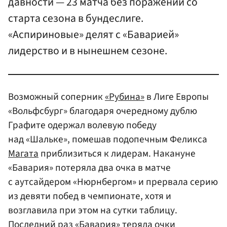
давности — 23 матча без поражений со
старта сезона в бундеслиге.
«Аспириновые» делят с «Баварией»
лидерство и в нынешнем сезоне.
Возможный соперник
«Рубина»
в Лиге Европы
«Вольфсбург» благодаря очередному дублю
Графите одержал волевую победу
над «Шальке», помешав подопечным Феликса
Магата
приблизиться к лидерам. Накануне
«Бавария» потеряла два очка в матче
с аутсайдером «Нюрнбергом» и прервала серию
из девяти побед в чемпионате, хотя и
возглавила при этом на сутки таблицу.
Последний раз «Бавария» теряла очки