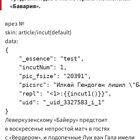
«Бавария».
врез №
skin: article/incut(default)
data:
{

    "_essence": "test",

    "incutNum": 1,

    "pic_fsize": "20391",

    "picsrc": "Илкай Гюндоган лишил \"Б
    "repl": "<1>:{{incut1()}}",

    "uid": "_uid_3327583_i_1"

Леверкузенскому «Байеру» предстоит
в воскресенье непростой матч в гостях
с «Вердером», и подопечные Луи ван Гала имели