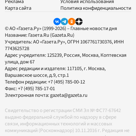
Реклама
Условия использования
Карта сайта
Политика конфиденциальности
© АО «Газета.Ру» (1999-2026) – Главные новости дня
Название:
Газета.Ru
(Gazeta.Ru)
Учредитель:
АО «Газета.Ру»
, ОГРН 1067761730376, ИНН
7743625728
Адрес учредителя: 125239, Россия, Москва, Коптевская
улица, дом 67
Адрес редакции и издателя:
117105
, г.
Москва
,
Варшавское шоссе, д.9, стр.1
Телефон редакции:
+7 (495) 785-00-12
Факс:
+7 (495) 785-17-01
Электронная почта:
gazeta@gazeta.ru
Свидетельство о регистрации СМИ Эл № ФС77-67642
выдано федеральной службой по надзору в сфере
связи, информационных технологий и массовых
коммуникаций (Роскомнадзор) 10.11.2016 г. Редакция не