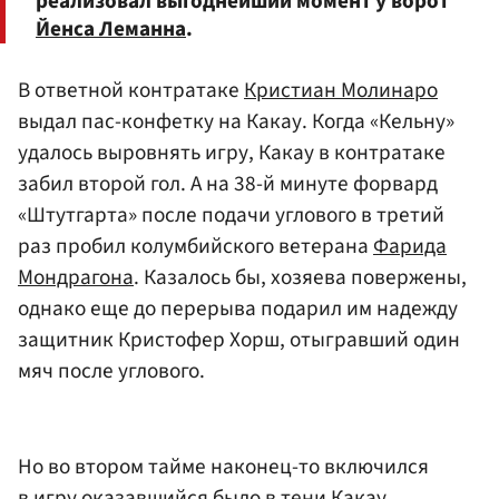
реализовал выгоднейший момент у ворот
Йенса Леманна
.
В ответной контратаке
Кристиан Молинаро
выдал пас-конфетку на Какау. Когда «Кельну»
удалось выровнять игру, Какау в контратаке
забил второй гол. А на 38-й минуте форвард
«Штутгарта» после подачи углового в третий
раз пробил колумбийского ветерана
Фарида
Мондрагона
. Казалось бы, хозяева повержены,
однако еще до перерыва подарил им надежду
защитник Кристофер Хорш, отыгравший один
мяч после углового.
Но во втором тайме наконец-то включился
в игру оказавшийся было в тени Какау