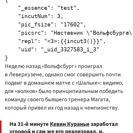
    "_essence": "test",

    "incutNum": 3,

    "pic_fsize": "17602",

    "picsrc": "Наставник \"Вольфсбурга\
    "repl": "<3>:{{incut3()}}",

    "uid": "_uid_3327583_i_3"

Неделю назад «Вольфсбург» проиграл
в Леверкузене, однако смог совершить почти
подвиг в домашнем матче с «Шальке»: видимо,
для «волков» было принципиальным победить
команду своего бывшего тренера Магата,
который привел их год назад к чемпионству.
На 31-й минуте
Кевин Кураньи
заработал
угловой и сам же его реализовал, и,