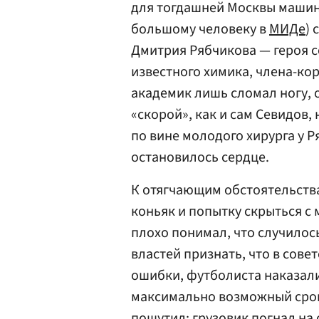
для тогдашней Москвы машин
большому человеку в
МИДе
)
Дмитрия Рябчикова — героя с
известного химика, члена-ко
академик лишь сломал ногу, 
«скорой», как и сам Севидов,
по вине молодого хирурга у 
остановилось сердце.
К отягчающим обстоятельства
коньяк и попытку скрыться с 
плохо понимал, что случилос
властей признать, что в сов
ошибки, футболиста наказали
максимально возможный срок.
пошутил: грузовик погнал на 