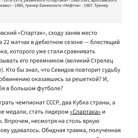
 1978-1979, рязанского «Спартака» - 1980-1981, ярославского
амо» - 1985, тренер бакинского «Нефтчи» - 1987. Тренер
овский «Спартак», сходу заняв место
 в 22 матчах в дебютном сезоне — блестящий
ока, которого уже стали сравнивать
зывать его преемником (великий Стрелец
). Кто бы знал, что Севидов повторит судьбу
обвинению оказавшись за решеткой? И,
себя в большом футболе?
грать чемпионат СССР, два Кубка страны, а
ые медали, стать лидером
«Спартака»
и
. Впрочем, несмотря на столь яркую
дову удавалось. Обидная травма, полученная