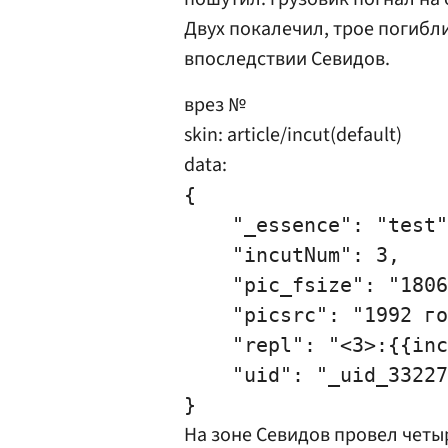
Двух покалечил, трое погибли
впоследствии Севидов.
врез №
skin: article/incut(default)
data:
{

    "_essence": "test"
    "incutNum": 3,

    "pic_fsize": "1806
    "picsrc": "1992 го
    "repl": "<3>:{{inc
    "uid": "_uid_33227
На зоне Севидов провел четы