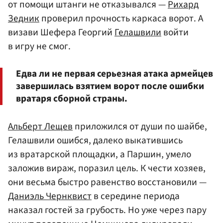
от помощи штанги не отказывался —
Рихард
Зедник
проверил прочность каркаса ворот. А
визави Шефера Георгий
Гелашвили
войти
в игру не смог.
Едва ли не первая серьезная атака армейцев
завершилась взятием ворот после ошибки
вратаря сборной страны.
Альберт Лещев
приложился от души по шайбе,
Гелашвили ошибся, далеко выкатившись
из вратарской площадки, а Паршин, умело
заложив вираж, поразил цель. К чести хозяев,
они весьма быстро равенство восстановили —
Даниэль Чернквист
в середине периода
наказал гостей за грубость. Но уже через пару