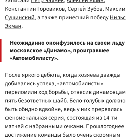
записали
Петр Чаянек
,
Алексей Яшин
,
Константин Горовиков
,
Сергей Зубов
,
Максим
Сушинский
, а также принесший победу
Нильс
Экман
.
Неожиданно оконфузилось на своем льду
московское «Динамо», проигравшее
«Автомобилисту».
После яркого дебюта, когда хозяева дважды
добивались успеха, «автомобилисты»
переломили ход борьбы, отвесив динамовцам
пять безответных шайб. Бело-голубых должно
быть обидно вдвойне, ведь у них прервалась
феноменальная серия, состоящая из 14-ти
матчей с набранными очками. Прошлогоднее
достижение команды было очень скромным