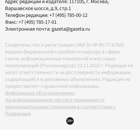
Адрес редакции и издателя:
117105
, г.
Москва
,
Варшавское шоссе, д.9, стр.1
Телефон редакции:
+7 (495) 785-00-12
Факс:
+7 (495) 785-17-01
Электронная почта:
gazeta@gazeta.ru
Свидетельство о регистрации СМИ Эл № ФС77-67642
выдано федеральной службой по надзору в сфере
связи, информационных технологий и массовых
коммуникаций (Роскомнадзор) 10.11.2016 г. Редакция не
несет ответственности за достоверность информации,
содержащейся в рекламных объявлениях. Редакция не
предоставляет справочной информации.
Информация об ограничениях
На информационном ресурсе применяются
рекомендательные технологии в соответствии с
Правилами
18+