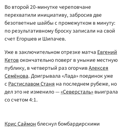
Во второй 20-минутке череповчане
перехватили инициативу, забросив две
безответные шайбы с промежутком в минуту:
по результативному броску записали на свой
счет Егоршев и Шипачев.
Уже в заключительном отрезке матча
Евгений
Кетов
окончательно поверг в уныние местную
публику, в четвертый раз огорчив
Алексея
Семёнова
. Доигрывала «Лада» поединок уже
с
Растиславом Станя
на последнем рубеже, но
дел это не изменило —
«Северсталь»
выиграла
со счетом 4:1.
Крис Саймон
блеснул бомбардирскими