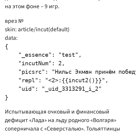
на этом фоне – 9 игр.
врез №
skin: article/incut(default)
data:
{

    "_essence": "test",

    "incutNum": 2,

    "picsrc": "Нильс Экман принём победу
    "repl": "<2>:{{incut2()}}",

    "uid": "_uid_3313291_i_2"

Испытывающая очковый и финансовый
дефицит «Лада» на льду родного «Волгаря»
соперничала с «Северсталью». Тольяттинцы