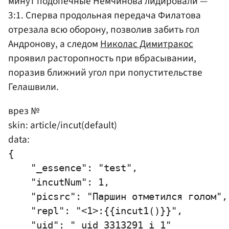
минут подопечные Немчинова лидировали —
3:1. Сперва продольная передача Филатова
отрезала всю оборону, позволив забить гол
Андронову, а следом
Николас Димитракос
проявил расторопность при вбрасывании,
поразив ближний угол при попустительстве
Гелашвили.
врез №
skin: article/incut(default)
data:
{

    "_essence": "test",

    "incutNum": 1,

    "picsrc": "Паршин отметился голом",

    "repl": "<1>:{{incut1()}}",

    "uid": "_uid_3313291_i_1"
