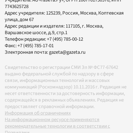
Учредитель:
АО «Газета.Ру»
, ОГРН 1067761730376, ИНН
7743625728
Адрес учредителя: 125239, Россия, Москва, Коптевская
улица, дом 67
Адрес редакции и издателя:
117105
, г.
Москва
,
Варшавское шоссе, д.9, стр.1
Телефон редакции:
+7 (495) 785-00-12
Факс:
+7 (495) 785-17-01
Электронная почта:
gazeta@gazeta.ru
Свидетельство о регистрации СМИ Эл № ФС77-67642
выдано федеральной службой по надзору в сфере
связи, информационных технологий и массовых
коммуникаций (Роскомнадзор) 10.11.2016 г. Редакция не
несет ответственности за достоверность информации,
содержащейся в рекламных объявлениях. Редакция не
предоставляет справочной информации.
Информация об ограничениях
На информационном ресурсе применяются
рекомендательные технологии в соответствии с
Правилами