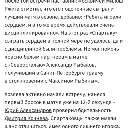
После той встречи наставник москвичей
Милош
Ржига
отметил, что его подопечные сыграли
лучший матч в сезоне, добавив: «Ребята играли
сердцем, и в то же время действовали очень
дисциплинированно». На этот раз «Спартаку»
сыграть сердцем в полной мере не удалось, да и
с дисциплиной были проблемы. Не мог помочь
красно-белым партнерам в матче
с «Северсталью»
Александр Рыбаков
,
получивший в Санкт-Петербурге травму
в столкновении с
Максимом Рыбиным
.
Хозяева активно начали встречу, нанеся
первый бросок в матче уже на 12-й секунде –
Юрий Александров
проверил бдительность
Дмитрия Кочнева
. Спартаковцы также имели
шанс отличиться, имея одного лишнего игрока,