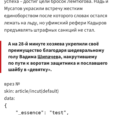
успеха – достиг цели бросок Лемтюгова. Надь и
Мусатов украсили встречу жестким
единоборством после которого словак остался
лежать на льду, но уфимский рефери Кадыров
предъявлять штрафных санкций не стал.
А на 28-й минуте хозяева укрепили своё
преимущество благодаря шедевральному
голу Вадима
Шипачев
а, накрутившему
по пути к воротам защитника и пославшего
шайбу в «девятку».
врез №
skin: article/incut(default)
data:
{

    "_essence": "test",
