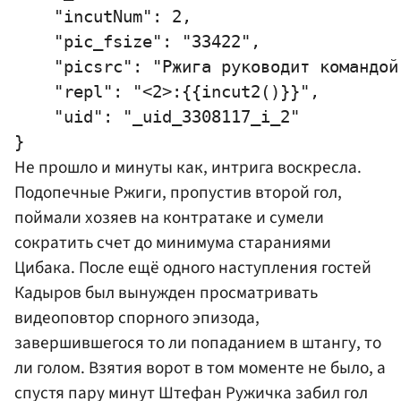
    "incutNum": 2,

    "pic_fsize": "33422",

    "picsrc": "Ржига руководит командой"
    "repl": "<2>:{{incut2()}}",

    "uid": "_uid_3308117_i_2"

Не прошло и минуты как, интрига воскресла.
Подопечные Ржиги, пропустив второй гол,
поймали хозяев на контратаке и сумели
сократить счет до минимума стараниями
Цибака. После ещё одного наступления гостей
Кадыров был вынужден просматривать
видеоповтор спорного эпизода,
завершившегося то ли попаданием в штангу, то
ли голом. Взятия ворот в том моменте не было, а
спустя пару минут
Штефан Ружичка
забил гол