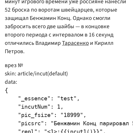
минут игрового времени уже россияне нанесли
52 броска по воротам швейцарцев, которые
защищал Бенжамин Конц. Однако смогли
забросить всего две шайбы — в концовке
второго периода с интервалом в 16 секунд
отличились Владимир
Тарасенко
и Кирилл
Петров.
врез №
skin: article/incut(default)
data:
{

    "_essence": "test",

    "incutNum": 1,

    "pic_fsize": "18999",

    "picsrc": "Бенжамин Конц парировал 5
    "repl": "<1>:{{incut1()}}",
