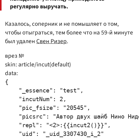
регулярно выручать.
Казалось, соперник и не помышляет о том,
чтобы отыграться, тем более что на 59-й минуте
был удален
Свен Ризер
.
врез №
skin: article/incut(default)
data:
{

    "_essence": "test",

    "incutNum": 2,

    "pic_fsize": "20545",

    "picsrc": "Автор двух шайб Нино Ниде
    "repl": "<2>:{{incut2()}}",

    "uid": "_uid_3307430_i_2"
