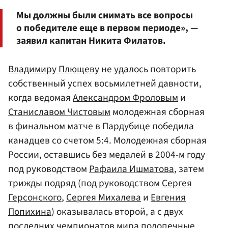
Мы должны были снимать все вопросы
о победителе еще в первом периоде», —
заявил капитан Никита Филатов.
Владимиру Плющеву
не удалось повторить
собственный успех восьмилетней давности,
когда ведомая
Александром Фроловым
и
Станиславом Чистовым
молодежная сборная
в финальном матче в Пардубице победила
канадцев со счетом 5:4. Молодежная сборная
России, оставшись без медалей в 2004-м году
под руководством
Рафаила Ишматова
, затем
трижды подряд (под руководством
Сергея
Герсонского
,
Сергея Михалева
и
Евгения
Попихина
) оказывалась второй, а с двух
последних чемпионатов мира подопечные