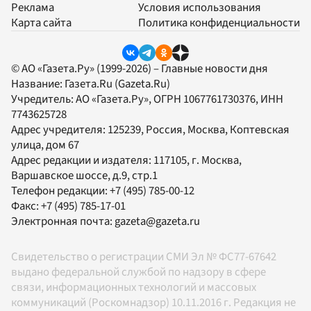
Реклама
Условия использования
Карта сайта
Политика конфиденциальности
© АО «Газета.Ру» (1999-2026) – Главные новости дня
Название:
Газета.Ru
(Gazeta.Ru)
Учредитель:
АО «Газета.Ру»
, ОГРН 1067761730376, ИНН
7743625728
Адрес учредителя: 125239, Россия, Москва, Коптевская
улица, дом 67
Адрес редакции и издателя:
117105
, г.
Москва
,
Варшавское шоссе, д.9, стр.1
Телефон редакции:
+7 (495) 785-00-12
Факс:
+7 (495) 785-17-01
Электронная почта:
gazeta@gazeta.ru
Свидетельство о регистрации СМИ Эл № ФС77-67642
выдано федеральной службой по надзору в сфере
связи, информационных технологий и массовых
коммуникаций (Роскомнадзор) 10.11.2016 г. Редакция не