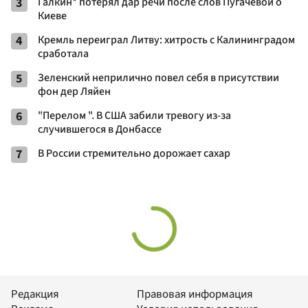
3
Галкин* потерял дар речи после слов Пугачевой о
Киеве
4
Кремль переиграл Литву: хитрость с Калининградом
сработала
5
Зеленский неприлично повел cебя в присутствии
фон дер Ляйен
6
"Перелом ". В США забили тревогу из-за
случившегося в Донбассе
7
В России стремительно дорожает сахар
Редакция
Правовая информация