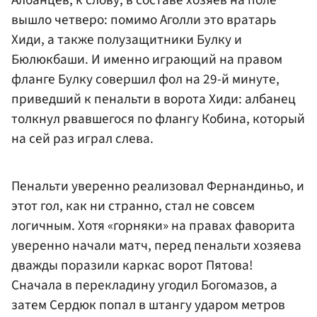
Албанцев, к слову, в составе хозяев на поле
вышло четверо: помимо Аголли это вратарь
Хиди, а также полузащитники Булку и
Бюлюкбаши. И именно играющий на правом
фланге Булку совершил фол на 29-й минуте,
приведший к пенальти в ворота Хиди: албанец
толкнул рвавшегося по флангу Кобина, который
на сей раз играл слева.
Пенальти уверенно реализовал Фернандиньо, и
этот гол, как ни странно, стал не совсем
логичным. Хотя «горняки» на правах фаворита
уверенно начали матч, перед пенальти хозяева
дважды поразили каркас ворот Пятова!
Сначала в перекладину угодил Богомазов, а
затем Сердюк попал в штангу ударом метров