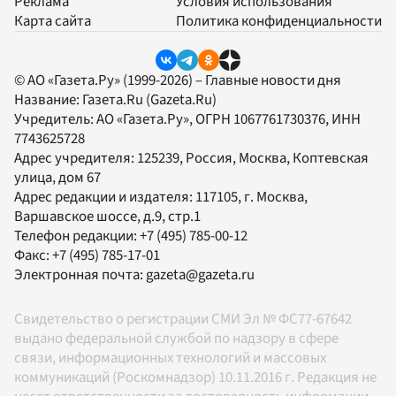
Реклама
Условия использования
Карта сайта
Политика конфиденциальности
© АО «Газета.Ру» (1999-2026) – Главные новости дня
Название:
Газета.Ru
(Gazeta.Ru)
Учредитель:
АО «Газета.Ру»
, ОГРН 1067761730376, ИНН
7743625728
Адрес учредителя: 125239, Россия, Москва, Коптевская
улица, дом 67
Адрес редакции и издателя:
117105
, г.
Москва
,
Варшавское шоссе, д.9, стр.1
Телефон редакции:
+7 (495) 785-00-12
Факс:
+7 (495) 785-17-01
Электронная почта:
gazeta@gazeta.ru
Свидетельство о регистрации СМИ Эл № ФС77-67642
выдано федеральной службой по надзору в сфере
связи, информационных технологий и массовых
коммуникаций (Роскомнадзор) 10.11.2016 г. Редакция не