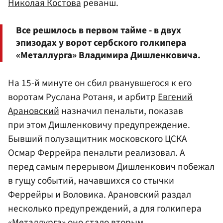
Николая Костова
реванш.
Все решилось в первом тайме - в двух
эпизодах у ворот сербского голкипера
«Металлурга» Владимира Дишленковича.
На 15-й минуте он сбил рванувшегося к его
воротам Руслана Ротаня, и арбитр
Евгений
Арановский
назначил пенальти, показав
при этом Дишленковичу предупреждение.
Бывший полузащитник московского ЦСКА
Осмар Феррейра пенальти реализовал. А
перед самым перерывом Дишленкович побежал
в гущу событий, начавшихся со стычки
Феррейры и Воловика. Арановский раздал
несколько предупреждений, а для голкипера
«Металлурга» оно стало вторым.