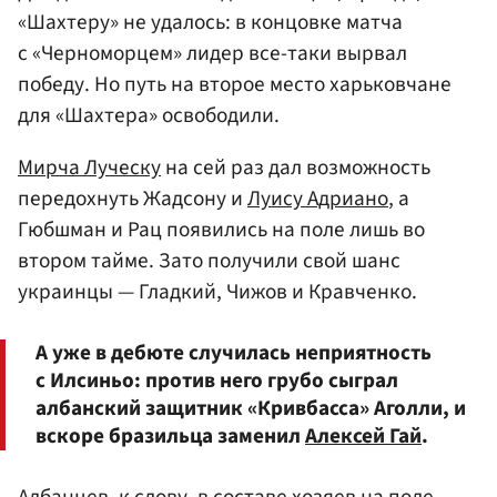
«Шахтеру» не удалось: в концовке матча
с «Черноморцем» лидер все-таки вырвал
победу. Но путь на второе место харьковчане
для «Шахтера» освободили.
Мирча Луческу
на сей раз дал возможность
передохнуть Жадсону и
Луису Адриано
, а
Гюбшман и Рац появились на поле лишь во
втором тайме. Зато получили свой шанс
украинцы — Гладкий, Чижов и Кравченко.
А уже в дебюте случилась неприятность
с Илсиньо: против него грубо сыграл
албанский защитник «Кривбасса» Аголли, и
вскоре бразильца заменил
Алексей Гай
.